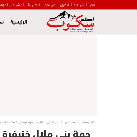
مدير النشر عبد الله عزي
من نحن
اتصل بنا
للنشر في الموق
الرئيسية
سي
الرئيسية
مجتمع
جهة بني ملال خنيفرة تسجل 142 حالة إصابة جديدة بفيروس كورونا و56 حالة شفاء و9 حالات وفاة