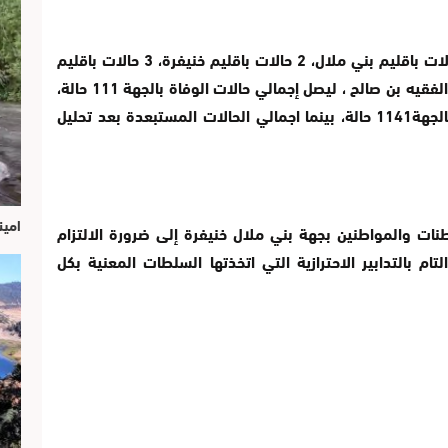
كما تم تسجيل 9 حالات وفاة جديدة، منها 2 حالات باقليم بني ملال، 2 حالات باقليم خنيفرة، 3 حالات باقليم
خريبكة و حالة واحدة بكل من اقليمي ازيلال و الفقيه بن صالح ، ليصل إجمالي حالات الوفاة بالجهة 111 حالة،
ومجموع الحالات النشطة التي تتلقى العلاج بالجهة1141 حالة، بينما اجمالي الحالات المستبعدة بعد تحليل
امين
نات والمواطنين بجهة بني ملال خنيفرة إلى ضرورة الالتزام
ام بالتدابير الاحترازية التي اتخذتها السلطات المعنية بكل