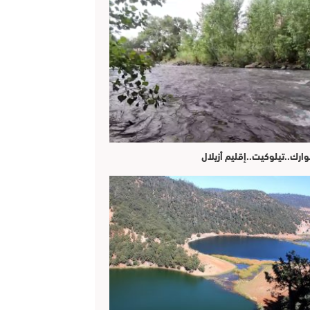
وارك..تيلوكيت..إقليم أزيلال