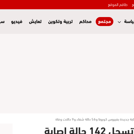
ع
طاقم الموقع
اسة
مجتمع
محاكم
تربية وتكوين
تعايش
فيديو
سي
جهة بني ملال خنيفرة تسجل 142 حالة إصابة