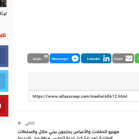
تيڭل
تاب
Email
LinkedIn
Messenger
طباعة
التالي
مهنيو الحفلات والأعراس يحتجون ببني ملال والسلطات
الولائية تعد بتشكيل لجنة لتدارس مطالبهم..(فيديو)