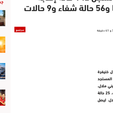
جد
جديدة بفيروس كورونا و56 حالة شفاء و9 حالات
مجتمع
ل خنيفرة
نا المستجد
حالة باقليم بني ملال،
32 حالة باقليم خريبكة، 21 حالة باقليم خنيفرة، 25 حالة
اقليم ازيلال، ليصل