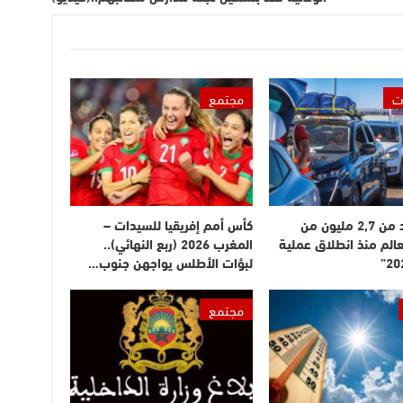
ت
مجتمع
دخول أزيد من 2,7 مليون من
كأس أمم إفريقيا للسيدات –
عالم منذ انطلاق عملية
المغرب 2026 (ربع النهائي)..
لبؤات الأطلس يواجهن جنوب…
مجتمع