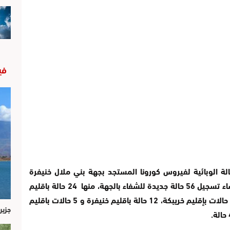
في
لة الوبائية لفيروس كورونا المستجد بجهة بني ملال خنيفرة
الاربعاء 30 شتنبر 2020 إلى حدود السادسة مساء تسجيل 56 حالة جديدة للشفاء بالجهة، منها 24 حالة باقليم
الفقيه بن صالح، 10 حالات باقليم بني ملال، 5 حالات بإقليم خريبكة، 12 حالة باقليم خنيفرة و 5 حالات باقليم
جزير