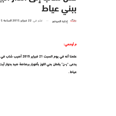
ببني عياط
نشر في
22 فبراير 2015 الساعة 5 و 32 دقيقة
إدارة الموقع
م أوحمي:
علمنا أنه في يوم السبت 21 فبراير 015
يدعى “ر-ن” يقطن بحي اللوز بأفورار برصاصة صيد بدوار أيت
عياط .