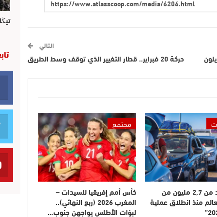
تيڭل
التالي
تاب
يلون
حركة 20 فبراير.. قطار التغيير الذي توقف وسط الطريق
ت
مجتمع
دخول أزيد من 2,7 مليون من
كأس أمم إفريقيا للسيدات –
عالم منذ انطلاق عملية
المغرب 2026 (ربع النهائي)..
لبؤات الأطلس يواجهن جنوب…