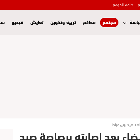
ع
طاقم الموقع
اسة
مجتمع
محاكم
تربية وتكوين
تعايش
فيديو
سي
صاصة صيد ببني عياط
يضاء بعد إصابته برصاصة صيد