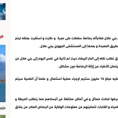
في
 من بني ملال ففاجأته رصاصة سقطت على حجرة و طارت و استقرت بعنقه ليتم
لطريق المعبدة و بعدها إلى المستشفى الجهوي ببني ملال .
طلب نقله إلى الدار البيضاء حيث تم ثانية في نفس اليوم إلى بني ملال من
تمكن الأطباء من إزالة الرصاصة دون مشاكل .
مصادر مقربة من الضحية أكدت أن المصحة طلبت من مرافقيه مبلغ 16 مليون سنتيم لإجراء عملية استئصال و علمنا أن الضحية سيتم
رضوا لحادث مماثل و في أماكن مختلفة من أجسادهم مما يتطلب الحيطة و
لمياه و الغابات لتمكينهم من معلومات الوقاية من الرصاص الصادر من بنادق
جزير