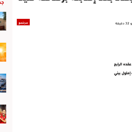
جد
مجتمع
2 أصيب شاب في عقده الرابع
 إملول ببني