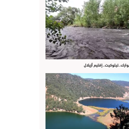
وارك..تيلوكيت..إقليم أزيلال