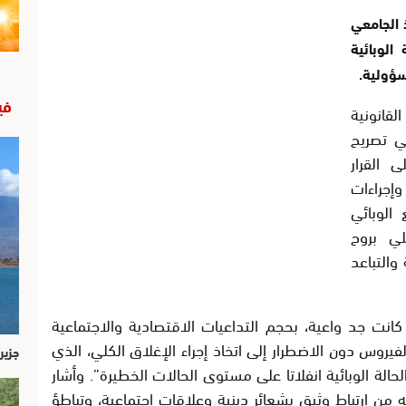
د الأستاذ الجامعي
الوبائية
سؤولية.
في
لقانونية
ي تصريح
ى القرار
إجراءات
الوبائي
لي بروح
والتباعد
انت جد واعية، بحجم التداعيات الاقتصادية والاجتماعية
لفيروس دون الاضطرار إلى اتخاذ إجراء الإغلاق الكلي، الذي
جزير
الة الوبائية انفلاتا على مستوى الحالات الخطيرة”. وأشار
يه من ارتباط وثيق بشعائر دينية وعلاقات اجتماعية، وتباطؤ