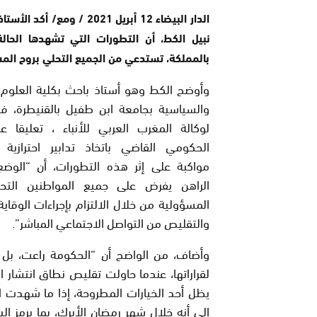
الدار البيضاء 12 أبريل 2021 / ومع/ أك
نبيل الكط، أن التطورات التي تشهدها الحالة 
بالمملكة، تستدعي من الجميع التحلي بروح الم
وأوضح الكط وهو أستاذ باحث بكلية العلوم ا
والسياسية بجامعة ابن طفيل بالقنيطرة، ف
لوكالة المغرب العربي للأنباء ، تعليقا عل
الحكومي القاضي باتخاذ تدابير احترازية و
مواكبة على إثر هذه التطورات، أن “الوضع 
الراهن يفرض على جميع المواطنين التح
المسؤولية من خلال الالتزام بإجراءات الوقاية 
والتقليص من التواصل الاجتماعي المباشر”.
وأضاف، من الواضح أن “الحكومة راعت، بل ك
لقراراتها، عندما حاولت تقليص نطاق انتشار ا
يظل أحد الخيارات المطروحة، إذا ما شهدت الح
إلى أنه خلال شهر رمضان الأبرك، بما يرمز إل