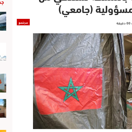
جد
لمسؤولية (جامعي)
مجتمع