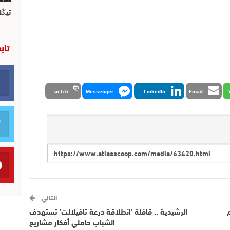
تيڭل
تاب
Email
LinkedIn
Messenger
طباعة
التالي
الرشيدية .. قافلة ’انطلاقة درعة تافيلالت’ تستهدف
الشباب حاملي أفكار مشاريع