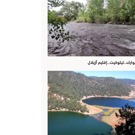
وارك..تيلوكيت..إقليم أزيلال