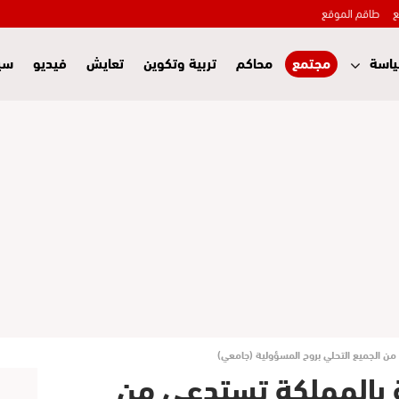
ع
طاقم الموقع
اسة
مجتمع
محاكم
تربية وتكوين
تعايش
فيديو
سي
 من الجميع التحلي بروح المسؤولية (جامعي)
ية بالمملكة تستدعي من