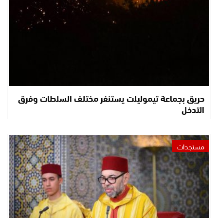
حريق بجماعة تيموليلت يستنفر مختلف السلطات وفرق
التدخل
مستجدات