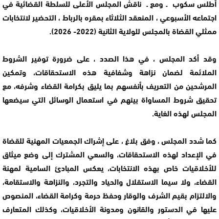
أطلس سكوب ـ ومع ـ ناقش المجلس الأعلى للسلطة القضائية في
اجتماعه الأسبوعي ، المنعقد الثلاثاء بمقره بالرباط ، التحضير لانتخابات
ممثلي القضاة بالمجلس للولاية الثانية (2022- 2026).
وقد أكد المجلس ، في هذا الصدد ، على ضرورة توفير الشروط
الملائمة لضمان نزاهة وشفافية هذه الاستحقاقات، وتمكين
المرشحين من التعريف بأنفسهم بما يليق بكرامة القضاء وشرفه، مع
تحقيق شروط المساواة بينهم في استعمال الوسائل التي سيضعها
المجلس لهذه الغاية.
كما شدد المجلس ، وفق بلاغ ، على إشراك الجمعيات المهنية للقضاة
في الإعداد لهذه الاستحقاقات، والسعي المشترك إلى وضع ميثاق
للأخلاقيات خاص بهذه الانتخابات، يعكس المبادئ السامية لمهنة
القضاء، ولا سيما الاستقلال والحياد والتجرد، والنزاهة والاستقامة،
والالتزام بقيم الشرف والوقار وحفظ حرمة وكرامة القضاء، المنصوص
عليها في الدستور والقانون ومدونة الأخلاقيات، وكذلك المتعارف