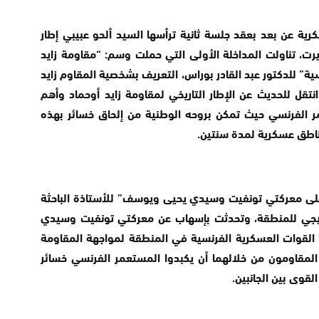
رية عن بعد بعقد جلسة ثانية ترأسها السيد ألحو عبيبي إطار
ريرت، تناولت المداخلة الأولى التي حملت وسم: “مقاومة زايد
 في الكتابات الفرنسية” للدكتور عبد القادر بوراس، التعريف بشخصية المقاوم زايد
نتقل للحديث عن الإطار التاريخي لمقاومة زايد أوحماد وأهم
 الفرنسي حيث تمكن بروحه الوطنية من إلحاق خسائر بهذه
ناطق عسكرية لمدة سنتين.
ء على معركتي تونفيت وسيدي يحيى ويوسف” للأستاذة الباحثة
اتيجي للمنطقة، وتحدثت بإسهاب عن معركتي تونفيت وسيدي
 القوات العسكرية الفرنسية في المنطقة لمواجهة المقاومة
 المقاومون من خلالهما أن يكبدوا المستعمر الفرنسي خسائر
قوى بين الجانبين.