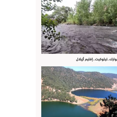
وارك..تيلوكيت..إقليم أزيلال