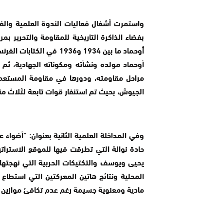
واستمرت أشغال فعاليات الندوة العلمية والفك
بفضاء الذاكرة التاريخية للمقاومة والتحرير بم
أوحماد ما بين 1934 و1936
أوحماد مولده ونشأته ومكوناته الجهادية، ثم ا
مراحل مقاومته، ودورها في مقاومة المستعمر
الجيوش، بحيث تم استنفار قوات تابعة لثلاث م
وفي المداخلة العلمية الثانية بعنوان: “أضوا
حادة نوالة التي تطرقت فيها للموقع الاستر
يحيى ويوسف والتكتيكات الحربية التي نهجتها
المحلية ونتائج هاتين المعركتين التي استطاع
مادية ومعنوية جسيمة رغم عدم تكافئ موازين ال