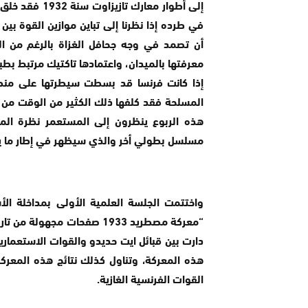
إلى أطوار معار
في طرده إذا نظرنا إلى تباين موازين القوة بي
أن تصمد في وجه جحافل الغزاة بالرغم من ال
معرفتها بالميدان، واعتمادها تاكتيك مرتبط بط
إذا كانت فرنسا قد بسطت سيطرتها على منط
المسلحة فقد كلفها ذلك الكثير من الوقت من ج
هذه الربوع ينظرون إلى المستعمر نظرة الم
مسلسل بطولي أخر والذي سيظهر في إطار ما يمك
واختتمت الجلسة العلمية الأولى بمداخلة الأ
“معركة مصطريد 1933 صفحات مج
دارت بين قبائل ايت حديدو والقوات الاستعماري
هذه المعركة، وتناول كذلك نتائج هذه المعركة
القوات الفرنسية الغازية.