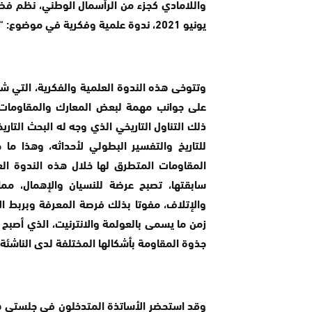
يونيو 2021، ندوة علمية وفكرية في موضوع: “حلقات مفقودة من تاريخ المقاومة المسلحة المغربية”.
وتتوخى هذه الندوة العلمية والفكرية، التي شا
على جوانب مهمة لبعض المعارك والمقاومات ا
ذلك التناول التاريخي الذي وجه له البحث التا
للتاريخ والتفسير البطولي لأحداثه، وهذا م
المقاومات المتطرق لها خلال هذه الندوة ال
سابقتها، تصبح عرضة للنسيان والإهمال، مما
والإتلاف، مفوتا بذلك فرصة المعرفة وبربط ا
زمن ما يسمى بالعولمة والانترنيت، الذي أصبح ي
جذوة المقاومة بأشكالها المختلفة لدى الناشئة.
وقد استحضر الأساتذة المتدخلون في جلستي هذه