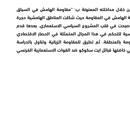
ن خلال مداخلته المعنونة ب: “مقاومة الهامش في السياق
مية الهامش في المقاومة حيث شكلت المناطق الهامشية حجرة
 أصبحت في قلب المشروع السياسي الاستعماري. بعدها قدم
نسية للتحكم في هذا المجال المتمثلة في الحصار الاقتصادي
 بالمنطقة. ثم تطرق للمقاومة الزيانية وتناول بالدراسة
ليل لمعركة تقا ايشعان 18 ابريل 1920 التي خاضتها قبائل ايت سكوكو ضد القوات الاستعمارية الفرنسي