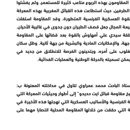
ك تازيزاوت سنة 1932 فقد خلق المقاومون بهذه الربوع متاعب كثيرة للمستعمر، ولم يفشلوا
ن الطرفين، حيث استطاعت هذه القبائل المغربية بهذه المعركة
قوة العسكرية الفرنسية المتطورة، وقد المقاومة استغلت
بيعة المجال جعل قصف الطيران دون جدوى في غالبية الأحيان.
قة سيدي علي أمهاوش بالقوة بعد قضائها على المقاومة
هة، والإمكانيات المادية والبشرية من جهة ثانية. وظل سكان
غلوب على أمره، ويتحينون الفرصة للانطلاق من جديد في
ن تسميته بالحركة الوطنية والعمليات الفدائية.
ستاذ الباحث محمد عمراوي تناول في مداخلته المعنونة ب:
هولة من تاريخ مقاومة قبائل ايت حديدو” إلى أطوار وحيثيات المعركة التي
ة الفرنسية والأساليب العسكرية التي نهجتها هذه الأخيرة في
 التي حققت من خلالها المقاومة المحلية انتصارا مهما على