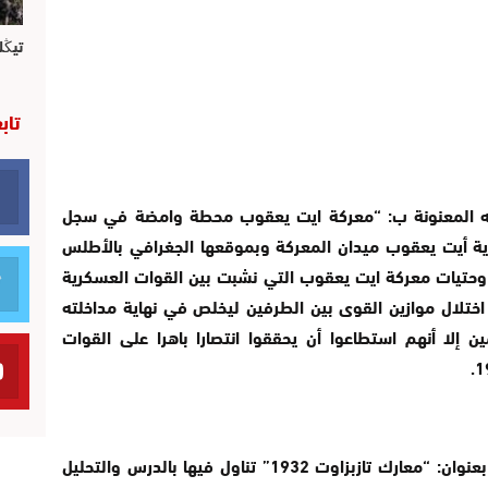
تيڭل
تاب
لته المعنونة ب: “معركة ايت يعقوب محطة وامضة في سجل
ية أيت يعقوب ميدان المعركة وبموقعها الجغرافي بالأطلس
وحتيات معركة ايت يعقوب التي نشبت بين القوات العسكرية
ل اختلال موازين القوى بين الطرفين ليخلص في نهاية مداخلته
 إلا أنهم استطاعوا أن يحققوا انتصارا باهرا على القوات
وفي مداخلة الأستاذ الباحث عبد الإله بوعفية بعنوان: “معارك تازبزاوت 1932” تناول فيها بالدرس والتحليل