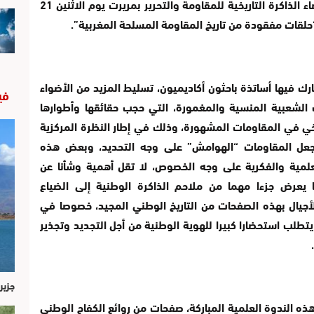
واللامادي كجزء من الرأسمال الوطني، نظم فضاء الذاكرة التاريخية للمقاومة والتحرير بمريرت يوم الاثنين 21
رك فيها أساتذة باحثون أكاديميون، تسليط المزيد من الأضواء
في
لشعبية المنسية والمغمورة، التي حجب حقائقها وأطوارها
ريخي في المقاومات المشهورة، وذلك في إطار النظرة المركزية
ا جعل المقاومات “الهوامش” على وجه التحديد، وبعض هذه
علمية والفكرية على وجه الخصوص، لا تقل أهمية وشأنا عن
 يعرض جزءا مهما من ملاحم الذاكرة الوطنية إلى الضياع
لأجيال بهذه الصفحات من التاريخ الوطني المجيد، خصوصا في
تطلب استحضارا كبيرا للهوية الوطنية من أجل التجديد وتجذير
جزير
 الندوة العلمية المباركة، صفحات من روائع الكفاح الوطني