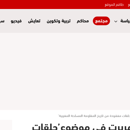
ع
طاقم الموقع
اسة
مجتمع
محاكم
تربية وتكوين
تعايش
فيديو
سي
قات مفقودة من تاريخ المقاومة المسلحة المغربية’
مريرت في موضوع’حلقات