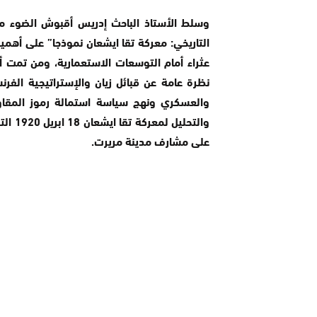
وسلط الأستاذ الباحث إدريس أقبوش الضوء م
التاريخي: معركة تقا ايشعان نموذجا” على أه
عثراء أمام التوسعات الاستعمارية، ومن تمت
نظرة عامة عن قبائل زيان والإستراتيجية الفر
والعسكري ونهج سياسة استمالة رموز المقاومة
والتح
على مشارف مدينة مريرت.