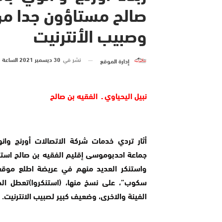
صالح مستاؤون جدا م
وصبيب الأنترنيت
نشر في
30 ديسمبر 2021 الساعة 8 و 03 دقيقة
إدارة الموقع
نبيل اليحياوي ـ الفقيه بن صالح
أثار تردي خدمات شركة الاتصالات أورنج وان
جماعة احدبوموسى إقليم الفقيه بن صالح استياء 
واستنكر العديد منهم في عريضة اطلع موق
سكوب”، على نسخ منها، (استنكروا)تعطل الخ
الفينة والاخرى، وضعيف كبير لصبيب الانترنيت
.