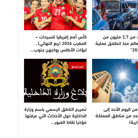
دخول أزيد من 2,7 مليون من
كأس أمم إفريقيا للسيدات –
عالم منذ انطلاق عملية
المغرب 2026 (ربع النهائي)..
لبؤات الأطلس يواجهن جنوب…
مجتمع
ن اليوم الأحد إلى
تصريح الناطق الرسمي باسم وزارة
بعدد من مناطق المملكة
الداخلية حول الأحداث التي عرفتها
رية)
مؤخرا نقاط العبور…