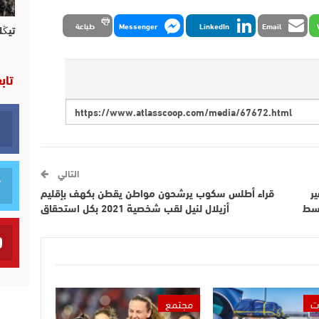
Email
LinkedIn
Messenger
طباعة
تيڭل
تاب
التالي
ر
قراء أطلس سكوب يرشحون مواطن يقطن بكهف بإقليم
وسط
أزيلال لنيل لقب شخصية 2021 بكل استحقاق
ت
مجتمع