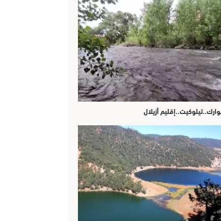
وارك..تيلوكيت..إقليم أزيلال