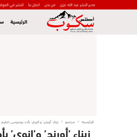
مدير النشر عبد الله عزي
من نحن
اتصل بنا
للنشر في الموق
الرئيسية
سي
الرئيسية
مجتمع
زبناء ’أورنج’ و’انوي’ بأحد بوموسى اقلي
زبناء ’أورنج’ و’انوي’ 