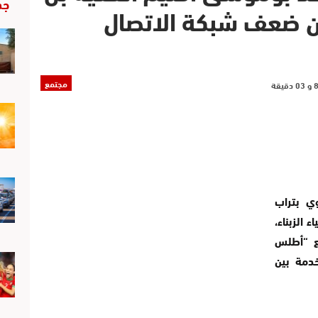
جد
ن ضعف شبكة الاتصال
مجتمع
وي بتراب
الزبناء،
ع “أطلس
دمة بين