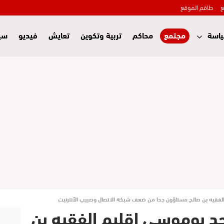
ع
طاقم الموقع
اسة
مجتمع
محاكم
تربية وتكوين
تعايش
فيديو
سي
م الفقيه بن صالح مستاؤون جدا من ضعف شبكة الاتصال وصبيب الأنترنيت
بأحد بوموسى اقليم الفقيه بن