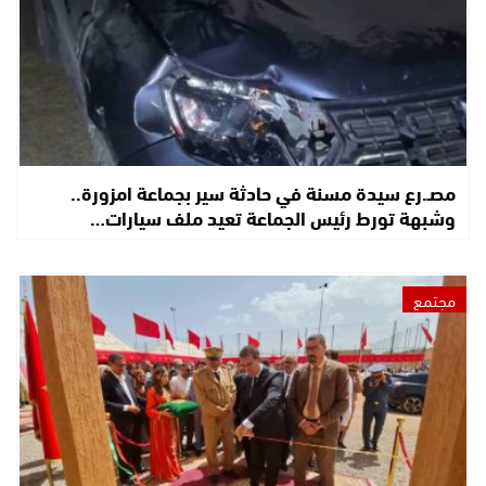
مصـ.رع سيدة مسنة في حادثة سير بجماعة امزورة..
وشبهة تورط رئيس الجماعة تعيد ملف سيارات…
مجتمع