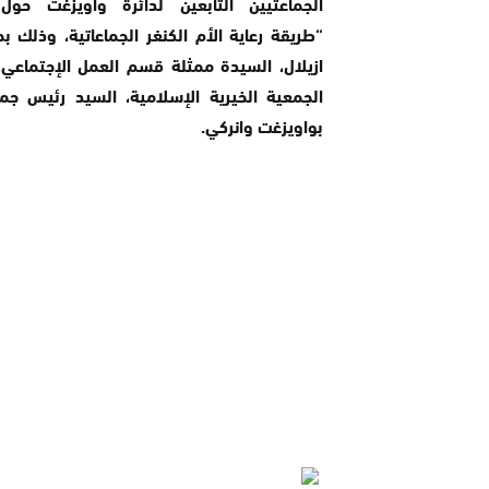
الجماعتيين التابعين لدائرة واويزغت حو
“طريقة رعاية الأم الكنغر الجماعاتية، وذلك 
ازيلال، السيدة ممثلة قسم العمل الإجتماعي،
الجمعية الخيرية الإسلامية، السيد رئيس جمع
بواويزغت وانركي.