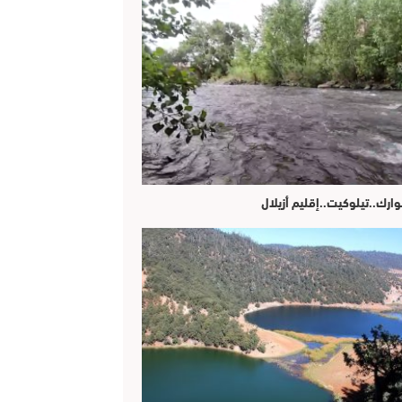
وارك..تيلوكيت..إقليم أزيلال