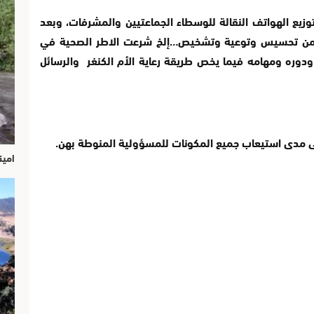
يع الهواتف النقالة للوسطاء الجماعتيين والمشرفات، وبعد
 من تحسيس وتوعية وتشخيص…إلخ شرعت الاطر الصحية في
دوره ومهامه فيما يخص طريقة رعاية الأم الكنغر والرسائل
على مدى استيعاب جميع المكونات للمسؤولية المنوطة بهن.
امين