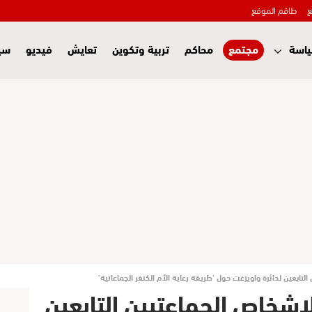
ع
طاقم الموقع
اسة
مجتمع
محاكم
تربية وتكوين
تعايش
فيديو
سي
لتابعين لدائرة واويزغت حول ’طريقة رعاية الأم الكنغر الجماعاتية’
لاشخاص الجماعتيين التابعين