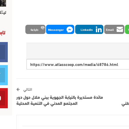
تيڭل
Email
LinkedIn
Messenger
طباعة
تاب
التالي
مائدة مستديرة بالنيابة الجهوية ببني ملال حول دور
طني
المجتمع المدني في التنمية المحلية