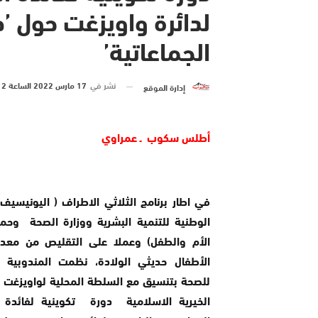
لدائرة واويزغت حول ’ط
الجماعاتية’
نشر في
17 مارس 2022 الساعة 12 و 36 دقيقة
إدارة الموقع
أطلس سكوب ـ عمراوي
في اطار برنامج الثلاثي الاطراف ( اليونيسيف، 
الوطنية للتنمية البشرية ووزارة الصحة وحم
الأم والطفل) وعملا على التقليص من معد
الأطفال حديثي الولادة، نظمت المندوبية ا
للصحة بتنسيق مع السلطة المحلية لواويزغت 
الخيرية الاسلامية دورة تكوينية لفائدة 