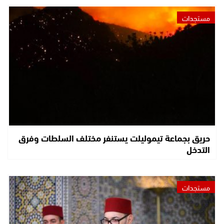
مستجدات
حريق بجماعة تيموليلت يستنفر مختلف السلطات وفرق
التدخل
مستجدات