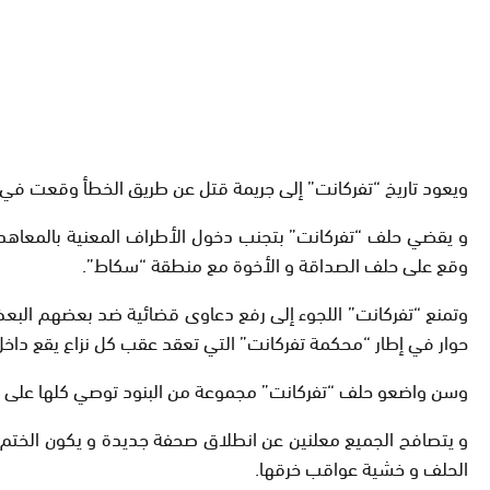
ويعود تاريخ “تفركانت” إلى جريمة قتل عن طريق الخطأ وقعت في ال
و يقضي حلف “تفركانت” بتجنب دخول الأطراف المعنية بالمعاهدة 
وقع على حلف الصداقة و الأخوة مع منطقة “سكاط”.
وتمنع “تفركانت” اللجوء إلى رفع دعاوى قضائية ضد بعضهم البع
حوار في إطار “محكمة تفركانت” التي تعقد عقب كل نزاع يقع داخل ال
وسن واضعو حلف “تفركانت” مجموعة من البنود توصي كلها على حل ا
و يتصافح الجميع معلنين عن انطلاق صحفة جديدة و يكون الختم با
الحلف و خشية عواقب خرقها.