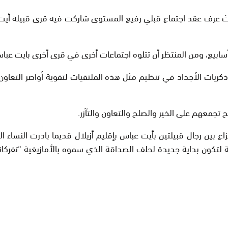
حيث عرف عقد اجتماع قبلي رفيع المستوى شاركت فيه قرى قبيلة أيت 
يع، ومن المنتظر أن تتلوه اجتماعات أخرى في قرى أخرى بايت عباس ل
 الأجداد في تنظيم مثل هذه الملتقيات لتقوية أواصر التعاون والت
ح تجمعهم على الخير والصلح والتعاون والتآزر.
 بين رجال قبيلتين بأيت عباس بإقليم أزيلال قديما بادرت النساء ا
لتكون بداية جديدة لحلف الصداقة الذي سموه بالأمازيغية “تفركان