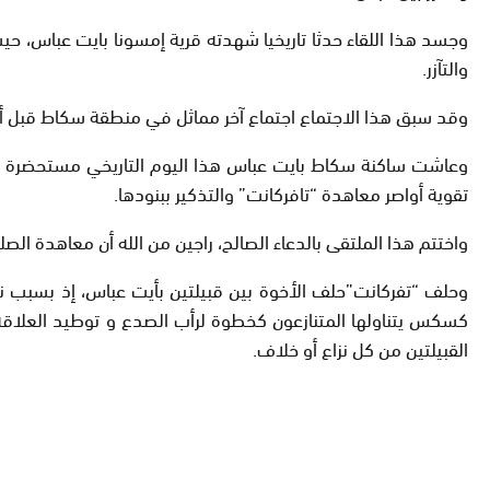
وجسد هذا اللقاء حدثا تاريخيا شهدته قرية إمسونا بايت عباس، 
والتآزر.
وقد سبق هذا الاجتماع اجتماع آخر مماثل في منطقة سكاط قبل أساب
وعاشت ساكنة سكاط بايت عباس هذا اليوم التاريخي مستحضرة ذكريات
تقوية أواصر معاهدة “تافركانت” والتذكير ببنودها.
واختتم هذا الملتقى بالدعاء الصالح، راجين من الله أن معاهدة الصل
وحلف “تفركانت”حلف الأخوة بين قبيلتين بأيت عباس، إذ بسبب نزاع
كسكس يتناولها المتنازعون كخطوة لرأب الصدع و توطيد العلاقة 
القبيلتين من كل نزاع أو خلاف.