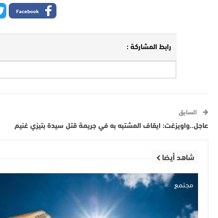
Facebook
رابط المشاركة :
السابق
عاجل..واويزغت: ايقاف المشتبه به في جريمة قتل سيدة بتيزي غنيم
شاهد أيضا
مجتمع