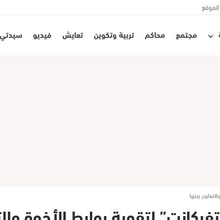
الموقع
مجتمع
محاكم
تربية وتكوين
تعايش
فيديو
سيدتي
لتعاون بينها
ركانت” لتقوية روابط الأخوة والت