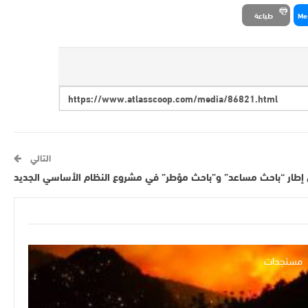
Me
طباعة
التالي
ون إطار “باحث مساعد” و”باحث مؤطر” في مشروع النظام الأساسي الجديد
مستجدات