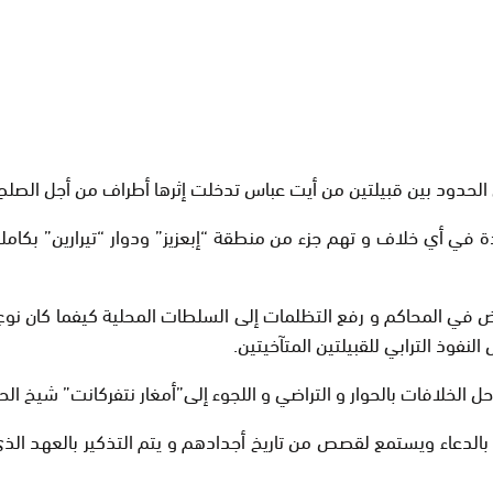
حدود بين قبيلتين من أيت عباس تدخلت إثرها أطراف من أجل الصلح و
في أي خلاف و تهم جزء من منطقة “إبعزيز” ودوار “تيرارين” بكامله
ض في المحاكم و رفع التظلمات إلى السلطات المحلية كيفما كان نو
نفوذ الترابي للقبيلتين المتآخيتين.
لخلافات بالحوار و التراضي و اللجوء إلى”أمغار نتفركانت” شيخ الح
لدعاء ويستمع لقصص من تاريخ أجدادهم و يتم التذكير بالعهد الذي ا