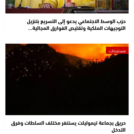
حزب الوسط الاجتماعي يدعو إلى التسريع بتنزيل
التوجيهات الملكية وتقليص الفوارق المجالية…
مستجدات
حريق بجماعة تيموليلت يستنفر مختلف السلطات وفرق
التدخل