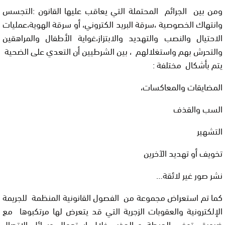
ومن بين الجرائم المحتملة التي يعاقب عليها القانون :التجسس
وانتهاك الخصوصية ،سرقة البريد الكتروني، أو سرقة الهوية،عمليات
الاحتيال والنصب والتهديد والابتزاز،غواية الأطفال والمراهقين
والتحرش بهم واستغلالهم ، بين الشرطيين أن التعدي على الضحية
يتم بأشكال مختلفة :
المضايقات والمعاكسات،
السب والقذف
التشهير
تخويف أو تهديد الآخرين
نشر صور غير لائقة…
كما تم استعراض مجموعة من الفصول القانونية المنظمة للجريمة
الإلكترونية والعقوبات الزجرية التي قد يتعرض لها مرتكبوها مع
ضرورة توخي الحيطة و الحذر خلال استعمال وسائل الاتصال