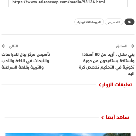
التحسيس
الجريمة الالكترونية
السابق
التالي
بني ملال : أزيد من 80 أستاذا
تأسيس مركز بيان للدراسات
وأستاذة يستفيدون من دورة
والأبحاث في اللغة والأدب
تكونية في التحكيم تخصص كرة
والتربية بقلعة السراغنة
اليد
تعليقات الزوار
شاهد أيضا