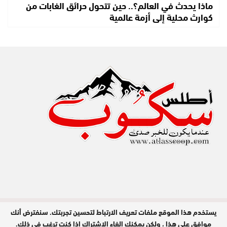
ماذا يحدث في العالم؟.. حين تتحول حرائق الغابات من
كوارث محلية إلى أزمة عالمية
يستخدم هذا الموقع ملفات تعريف الارتباط لتحسين تجربتك. سنفترض أنك
مدير النشر : عبد الله عزي / جميع الحقوق
محفوظة © 2026
موافق على هذا ، ولكن يمكنك إلغاء الاشتراك إذا كنت ترغب في ذلك.