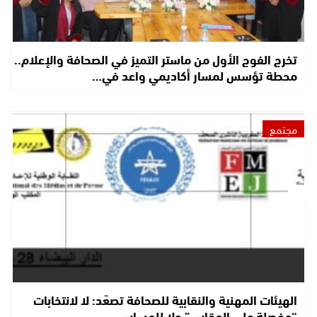
تخرج الفوج الأول من ماستر التميز في الصحافة والإعلام..
محطة تؤسس لمسار أكاديمي واعد في…
مجتمع
الهيئات المهنية والنقابية للصحافة تصعّد: لا لانتخابات
“مفصلة على المقاس” ولا للمساس…