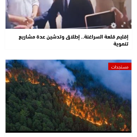
إقليم قلعة السراغنة.. إطلاق وتدشين عدة مشاريع
تنموية
مستجدات