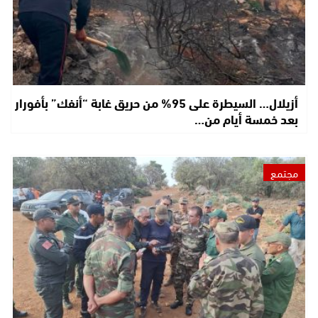
أزيلال… السيطرة على 95% من حريق غابة “أنفك” بأفورار
بعد خمسة أيام من…
مجتمع