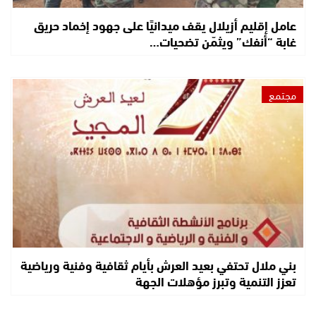
عامل إقليم أزيلال يقف ميدانيًا على جهود إخماد حريق
غابة “أنفك” ويثمّن تضحيات…
مجتمع
بني ملال تحتفي بعيد العرش بأيام ثقافية وفنية ورياضية
تعزز التنمية وتبرز مؤهلات الجهة