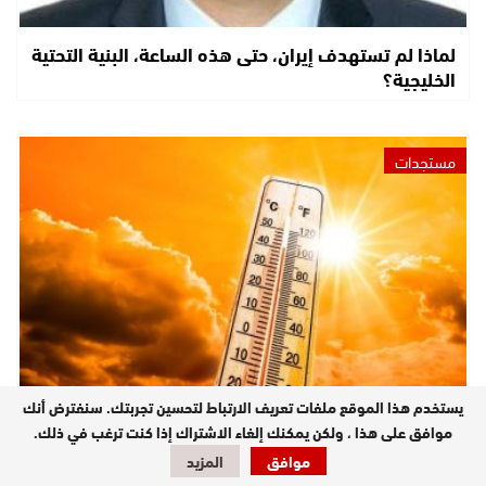
لماذا لم تستهدف إيران، حتى هذه الساعة، البنية التحتية
الخليجية؟
مستجدات
يستخدم هذا الموقع ملفات تعريف الارتباط لتحسين تجربتك. سنفترض أنك
موجة حر من السبت إلى الاثنين بعدد من مناطق المملكة
موافق على هذا ، ولكن يمكنك إلغاء الاشتراك إذا كنت ترغب في ذلك.
(نشرة إنذارية)
موافق
المزيد