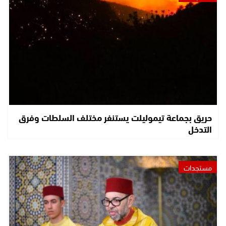
حريق بجماعة تيموليلت يستنفر مختلف السلطات وفرق
التدخل
مستجدات