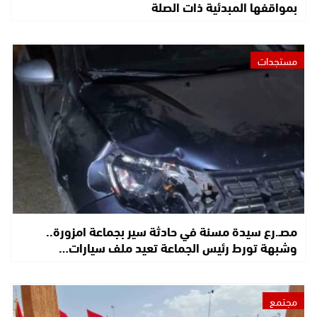
بمواقفها المبدئية ذات الصلة
مستجدات
مصـ.رع سيدة مسنة في حادثة سير بجماعة امزورة..
وشبهة تورط رئيس الجماعة تعيد ملف سيارات…
مجتمع