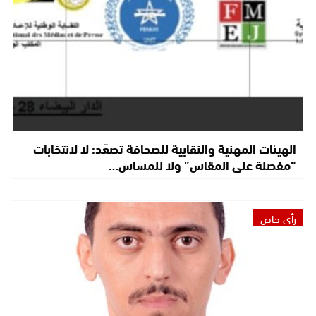
الهيئات المهنية والنقابية للصحافة تصعّد: لا لانتخابات
“مفصلة على المقاس” ولا للمساس…
رأي خاص