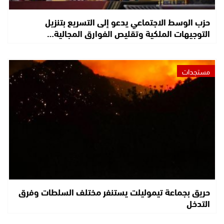
حزب الوسط الاجتماعي يدعو إلى التسريع بتنزيل
التوجيهات الملكية وتقليص الفوارق المجالية…
مستجدات
حريق بجماعة تيموليلت يستنفر مختلف السلطات وفرق
التدخل