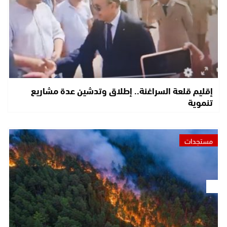
إقليم قلعة السراغنة.. إطلاق وتدشين عدة مشاريع
تنموية
مستجدات