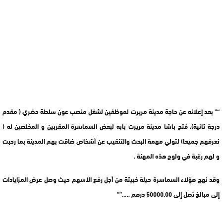
“” بعد إعلانه عن حاجة مدينة مريرت لموظفين لشغل منصب عون سلطة حضري ( مقدم
درجة ثانية)، فتح باشا مدينة مريرت بابه لبعض السماسرة المقربين و المخلصين له (
نعرفهم جميعا) لتولي مهمة البحث والتنقيب عن أشخاص ضاقت بهم المدينة بما رحبت
و لهم رغبة في ولوج هذه المهنة .
وقد نهج هؤلاء السماسرة حيلة خبيثة من أجل رفع الأسهم حيث وصل عرض المزايادات
إلى مبالغ تصل إلى 50000.00 درهم …..””