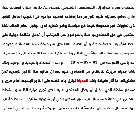
الضحية و بعد و صوله إلى المستشفى الاقليمي بخنيفرة عن طريق سيارة اسعاف بقرار
إداري ،خضع لمعاينة طبية تقرر جراءها إخضاعه لعملية جراحية في القريب العاجل تفاديا
لأي تطورات غير محمودة .فيما قرر مراسلنا وضع شكاية لدى الوكيل العام للملك لأخذ
المتعين في حق المعتدي.و صلة بالموضوع ،من المرتقب أن تدخل منظمة دولية على
الخط لمؤازرة الضحية خاصة و أن الطرف المعتدي من قيمة باشا المدينة و معروف
بجبروته و ممارساته الموغلة في الظلم و الطغيان ليعيد هذا الاعتداء الى ما تعرض له
أحد بائعي الافرشة في 03 – 05 – 2014 ” ( ع .ف ) لاعتداء بالتهديد و الوعيد بطله
باشا مدينة مريرت للانتقام من المعتدى عليه بعد أن طالبه هذا الأخير بتسديد ثمن
مشترياته، ما أثار حفيظة باشا
المدينة
لينزل جام غضبه على التاجر البسيط أمام مرئ و
مسمع ساكنة الحي ، قبل أن يدخل المعتدى عليه الذي تجرع مرارة الظلم و الشطط
المخزني في حالة هستيرية لم يسبق لسكان الحي أن شهدوا بمثلها .” بالاضافة الى
اتهامه بمقال تحت عنوان : طريقة انتداب مقدمين بمريرت تثير جدلا : وجاء في المقال