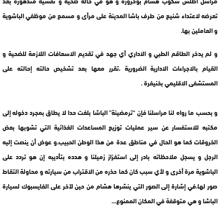
مراسل اطلس سكوب هشام بوحرورة و هو في حالة صحية و نفسية متدهورة بعد
تعرضه لاعتداء شنيع من طرف باشا المدينة على مرأى و مسمع من موظفي الباشوية
و العاملين بها.
و لم يدخر الطاقم الطبي و الاداري أي جهد في تقديم الاسعافات اللازمة للضحية و
القيام بالاجراءات الادارية الضرورية ،تقرر معها بعد تشخيص حالته إحالته على
المستشفى الاقليمي بخنيفرة .
و بحسب ما رواه لنا مراسلنا فإن “ترمضينة” الباشا بلغت حدا لا يطاق بمجرد دخوله إلى
مكتبه للاستفسار عن سير عمليات توزيع المساعدات الغذائية التي تشوبها بعض
الخروقات كما هو الحال في مناطق عدة من هذا الوطن الحبيب.و عوض أن ينصت إليه
الرجل و يسجل ملاحظاته بادر إلى استفزاز زميلنا و هدده بتأديبه إن هو تردد على
الباشوية مرة أخرى و لأي سبب كان كما حذره من الاقتراب من سيارته و محاولة التقاط
صور لها،في إشارة إلى الصور التي ينشرها هشام من حين لآخر على الفايسبوك لسيارة
الباشا و هي متوقفة في المكان الممنوع…