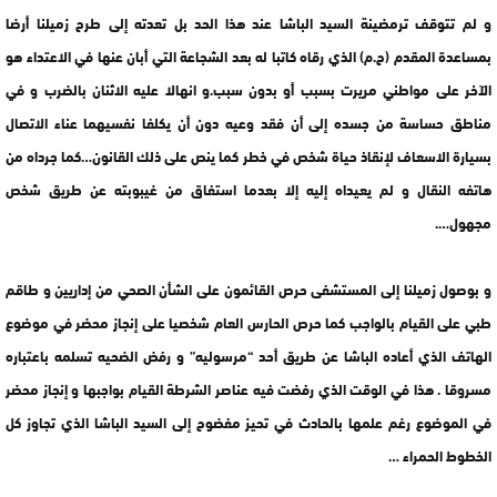
و لم تتوقف ترمضينة السيد الباشا عند هذا الحد بل تعدته إلى طرح زميلنا أرضا
بمساعدة المقدم (ح.م) الذي رقاه كاتبا له بعد الشجاعة التي أبان عنها في الاعتداء هو
الآخر على مواطني مريرت بسبب أو بدون سبب.و انهالا عليه الاثنان بالضرب و في
مناطق حساسة من جسده إلى أن فقد وعيه دون أن يكلفا نفسيهما عناء الاتصال
بسيارة الاسعاف لإنقاذ حياة شخص في خطر كما ينص على ذلك القانون…كما جرداه من
هاتفه النقال و لم يعيداه إليه إلا بعدما استفاق من غيبوبته عن طريق شخص
مجهول….
و بوصول زميلنا إلى المستشفى حرص القائمون على الشأن الصحي من إداريين و طاقم
طبي على القيام بالواجب كما حرص الحارس العام شخصيا على إنجاز محضر في موضوع
الهاتف الذي أعاده الباشا عن طريق أحد “مرسوليه” و رفض الضحيه تسلمه باعتباره
مسروقا . هذا في الوقت الذي رفضت فيه عناصر الشرطة القيام بواجبها و إنجاز محضر
في الموضوع رغم علمها بالحادث في تحيز مفضوح إلى السيد الباشا الذي تجاوز كل
الخطوط الحمراء …