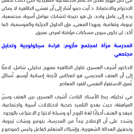
الاحترام والانضباط. ذ أيت حمو أشار إلى أن تفشي الظاهرة لا يمكن
رده إلى عامل واحد، بل هو نتيجة لتشابك عوامل أسرية، مجتمعية،
تربوية، وثقافية. وبهذا المعنى، فإن الحلول الجزئية والموسمية، كما
أكد، لن تكون سوى مسكنات مؤقتة لمرض عميق.
المدرسة مرآة لمجتمع مأزوم: قراءة سيكولوجية وتحليل
مجتمعي
الدكتور أشرف العسري تناول الظاهرة بمنهج تحليلي شامل، لافتًا
إلى أن العنف المدرسي هو انعكاس لأزمة إنسانية أوسع، تُسائل
عُمق الاستقرار النفسي للفرد المعاصر.
في تحليله، ربط الأستاذ الباحث أشرف العسري بين العنف وسنّ
المراهقة، حيث يغدو التلميذ ضحية لاختلالات أسرية واجتماعية،
فيغدو العنف أحيانًا لغة للبوح أو وسيلة لانتزاع الاعتراف بالوجود.
وشدد على أن الإصلاح يبدأ من المدرسة، بتوفير ورشات تربوية،
وتحقيق العدالة الشعورية، وإشراك المتعلم كفاعل وليس كموضوع