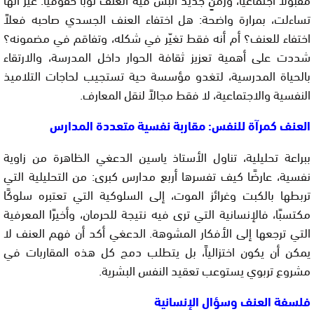
تساءلت، بمرارة واضحة: هل اختفاء العنف الجسدي صاحبه فعلاً
اختفاء للعنف؟ أم أنه فقط تغيّر في شكله، وتفاقم في مضمونه؟
شددت على أهمية تعزيز ثقافة الحوار داخل المدرسة، والارتقاء
بالحياة المدرسية، لتغدو مؤسسة حية تستجيب لحاجات التلاميذ
النفسية والاجتماعية، لا فقط مجالاً لنقل المعارف.
العنف كمرآة للنفس: مقاربة نفسية متعددة المدارس
ببراعة تحليلية، تناول الأستاذ ياسين الدعغي الظاهرة من زاوية
نفسية، عارضًا كيف تفسرها أربع مدارس كبرى: من التحليلية التي
تربطها بالكبت وغرائز الموت، إلى السلوكية التي تعتبره سلوكًا
مكتسبًا، فالإنسانية التي ترى فيه نتيجة للحرمان، وأخيرًا المعرفية
التي ترجعها إلى الأفكار المشوهة. الدعغي أكد أن فهم العنف لا
يمكن أن يكون اختزالياً، بل يتطلب دمج كل هذه المقاربات في
مشروع تربوي يستوعب تعقيد النفس البشرية.
فلسفة العنف وسؤال الإنسانية