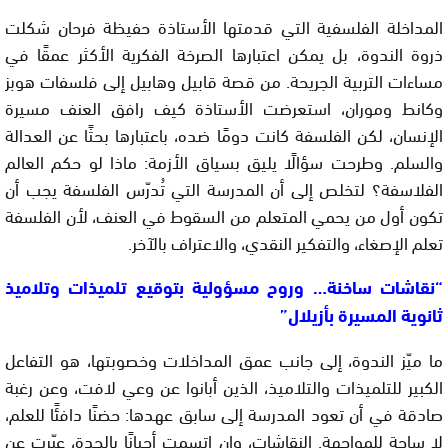
المداخلة الفلسفية التي قدمتها الأستاذة حفيظة فرحان شكلت
ذروة الندوة، بل يمكن اعتبارها الصرخة الفكرية الأكثر عمقًا في
مساءات التربية الجريحة. من قصة قابيل وهابيل إلى فلسفات هوبز
وكانط وموران، استعرضت الأستاذة كيف رافق العنف مسيرة
الإنسان، لكن الفلسفة كانت دومًا ضده، باعتبارها بحثًا عن العدالة
والسلم. وطرحت سؤالًا يليق بسياق الأزمة: ماذا لو حكم العالم
الفلاسفة؟ لتخلص إلى أن المدرسة التي تُدرّس الفلسفة يجب أن
تكون أول من يحمي المتعلم من السقوط في العنف، لأن الفلسفة
تعلم الإصغاء، والتفكير النقدي، والاعتراف بالآخر.
“نقاشات ساخنة… وروح مسؤولية بتوقيع تلميذات وتلاميذ
ثانوية المسيرة بأزيلال”
ما ميّز الندوة، إلى جانب عمق المداخلات وخصوبتها، هو التفاعل
الكبير للتلميذات والتلاميذ، الذين أبانوا عن وعي لافت، وعن رغبة
صادقة في أن تعود المدرسة إلى سابق عهدها: حضنًا دافئًا للعلم،
لا ساحة للمواجهة. النقاشات، وإن اتسمت أحيانًا بالحدة، عبّرت عن