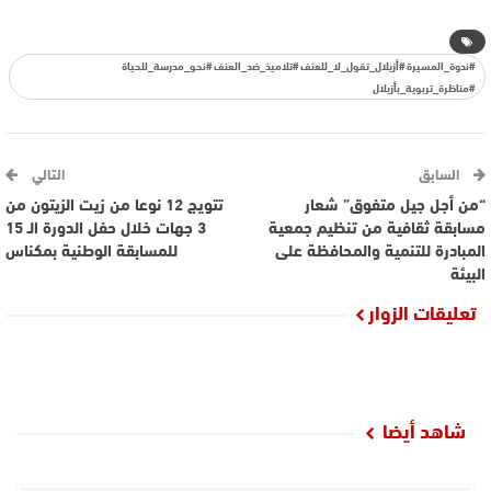
#ندوة_المسيرة #أزيلال_تقول_لا_للعنف #تلاميذ_ضد_العنف #نحو_مدرسة_للحياة
#مناظرة_تربوية_بأزيلال
السابق
التالي
“من أجل جيل متفوق” شعار
تتويج 12 نوعا من زيت الزيتون من
مسابقة ثقافية من تنظيم جمعية
3 جهات خلال حفل الدورة الـ 15
المبادرة للتنمية والمحافظة على
للمسابقة الوطنية بمكناس
البيئة
تعليقات الزوار
شاهد أيضا