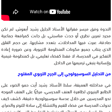
الندوة وفق ميسر فقراتها الأستاذ الجليل رشيد أبعوش، لم تكن
مجرد تمرين نظري أو حدث مناسبتي، بل جاءت كمرافعة جماعية
صادقة، عبرت فيها المداخلات، بتعدد مشاربها، عن حجم القلق
الذي ينتاب جميع مكونات المنظومة التربوية، وعن ضرورة إعادة
التفكير في المدرسة، لا فقط كفضاء تعليمي، بل كمنظومة قيمية
وإنسانية ينبغي ترميمها من الداخل.
من التحليل السوسيولوجي إلى الجرح التربوي المفتوح
في مداخلته العميقة، سلط الأستاذ رشيد أيت حمو الضوء على
الطابع البنيوي لظاهرة العنف المدرسي، مركزًا على العنف الموجه
نحو المدرسين. من خلال عدسة سوسيولوجية دقيقة، كشف كيف
تحولت المدرسة من فضاء للقيم والتنشئة إلى ساحة للتوتر والصراع،
في ظل انهيار بعض الدعائم الاجتماعية التقليدية التي كانت تضمن