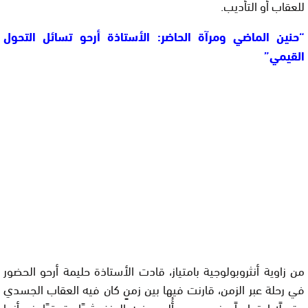
للعقاب أو التأديب.
“حنين الماضي ومرآة الحاضر: الأستاذة أرحو تسائل التحول
القيمي”
من زاوية أنثروبولوجية بامتياز، قادت الأستاذة حليمة أرحو الحضور
في رحلة عبر الزمن، قارنت فيها بين زمنٍ كان فيه العقاب الجسدي
مقبولًا اجتماعياً، وزمنٍ جديد أُلبس فيه العنف ثوبًا حقوقيًا. غير أنها