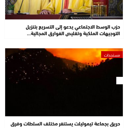
حزب الوسط الاجتماعي يدعو إلى التسريع بتنزيل
التوجيهات الملكية وتقليص الفوارق المجالية…
مستجدات
حريق بجماعة تيموليلت يستنفر مختلف السلطات وفرق