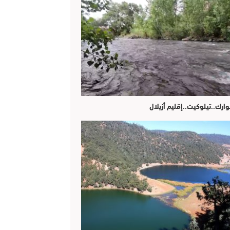
وارك..تيلوكيت..إقليم أزيلال