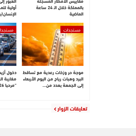
مقاييس الأمطار المسجلة
العبور إل
بالمملكة خلال الـ 24 ساعة
أولية لل
الماضية
الإنسان(ب
مستجدات
مستجدا
موجة حر وزخات رعدية مع تساقط
البرد وهبات رياح من اليوم الأربعاء
مغاربة ال
إلى الجمعة بعدد من…
“مرحبا 2026”
تعليقات الزوار