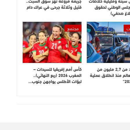
ى سبتة ومليلية خلاصات
جريمة مروعة تهز سوق السبت..
مجلس الوطني لحقوق
قتيل وثلاثة جرحى في عراك دام
لاغ صحفي)
ت
مجتمع
دخول أزيد من 2,7 مليون من
كأس أمم إفريقيا للسيدات –
عالم منذ انطلاق عملية
المغرب 2026 (ربع النهائي)..
لبؤات الأطلس يواجهن جنوب…