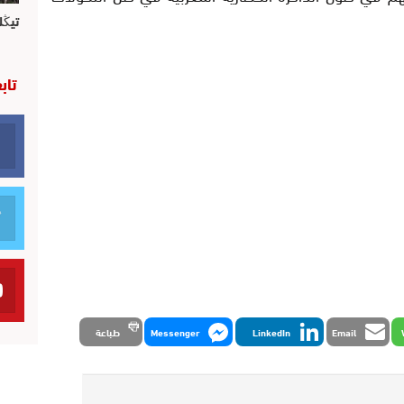
تيڭل
تاب
Email
LinkedIn
Messenger
طباعة