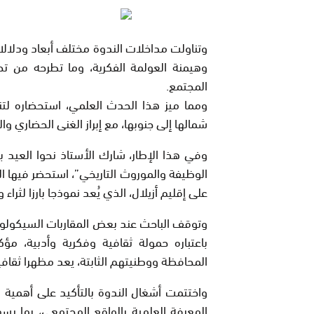
وتناولت مداخلات الندوة مختلف أبعاد ودلالا
وهيمنة العولمة الفكرية، وما تطرحه من تح
المجتمع.
ومما ميز هذا الحدث العلمي، استحضاره لتن
شمالها إلى جنوبها، مع إبراز الغنى الحضاري والب
وفي هذا الإطار، شارك الأستاذ نحوا العيد
الوظيفة والموروث التاريخي”، استحضر فيها ا
على إقليم أزيلال، الذي يُعد نموذجا بارزا لثراء
وتوقف الباحث عند بعض المقاربات السيكولوجي
باعتباره حمولة ثقافية وفكرية وأدبية، مؤكد
المحافظة ووطنيتهم الثابتة، يعد مظهرا ثقافيا و
واختتمت أشغال الندوة بالتأكيد على أهمية م
المعرفة العلمية بالواقع المجتمعي، بما ي