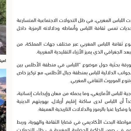
ت اللباس المغربي، في ظل التحولات الاجتماعية المتسارعة
ديات تمس ثقافة اللباس وأنماطه ودلالاته الرمزية داخل
وع ثقافة اللباس المغربي عبر مختلف جهات المملكة، من
عد الجغرافي الذي يميز الأزياء التقليدية المغربية.
امين
 بورقة بحثية حول موضوع “اللباس في منطقة الأطلس بين
لجوانب الدلالية للباس بمنطقة جبال الأطلس، مع تركيز خاص
 وتنوع الموروث الثقافي المغربي.
ة للباس الأمازيغي، وما يحمله من معان وإيحاءات إنسانية،
اً أن اللباس لدى ساكنة إقليم أزيلال، بهويتهم الدينية
فكريا غنيا بالرموز والدلالات التاريخية العميقة.
واصلة البحث الأكاديمي في قضايا الثقافة والهوية، وربط
سهم في صون الذاكرة الحضارية المغربية في ظل التحولات