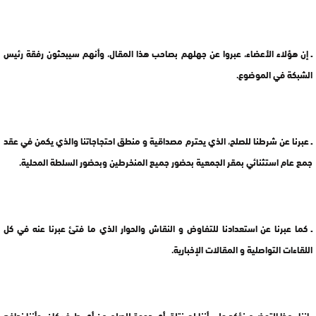
ـ إن هؤلاء الأعضاء، عبروا عن جهلهم بصاحب هذا المقال، وأنهم سيبحثون رفقة رئيس
الشبكة في الموضوع.
ـ عبرنا عن شرطنا للصلح، الذي يحترم مصداقية و منطق احتجاجاتنا والذي يكمن في عقد
جمع عام استثنائي بمقر الجمعية بحضور جميع المنخرطين وبحضور السلطة المحلية.
ـ كما عبرنا عن استعدادنا للتفاوض و النقاش والحوار الذي ما فتئ عبرنا عنه في كل
اللقاءات التواصلية و المقالات الإخبارية.
ـ إننا بهذا التوضيح نؤكد على أننا لم نتلق أي دعوة للصلح من أي طرف كان، وأننا ندافع