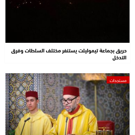
حريق بجماعة تيموليلت يستنفر مختلف السلطات وفرق
التدخل
مستجدات