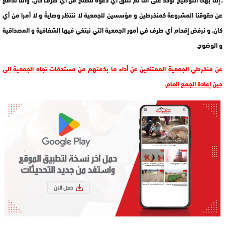
عن حقوقنا المشروعة كمنخرطين و مؤسسين للجمعية لا ننتظر وصايةً و لا أمرا من أي
كان، و نرفض إقحام أي طرف في أمور الجمعية التي نبتغي فيها الشفافية و المصداقية
و الوضوح.
عن منخرطي الجمعية الممتنعين عن أداء ما بذمتهم من مستحقات تجاه الجمعية إلى
حين إعادة الجمع العام.