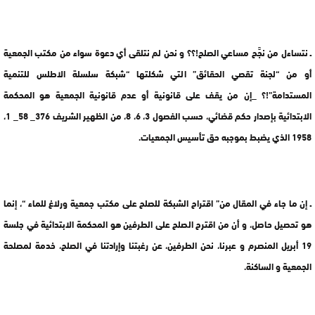
ـ نتساءل من نجَّح مساعي الصلح!؟؟ و نحن لم نتلقى أي دعوة سواء من مكتب الجمعية
أو من “لجنة تقصي الحقائق” التي شكلتها “شبكة سلسلة الاطلس للتنمية
المستدامة”!؟ _إن من يقف على قانونية أو عدم قانونية الجمعية هو المحكمة
الابتدائية بإصدار حكم قضائي، حسب الفصول 3، 6، 8، من الظهير الشريف 376_ 58_ 1،
1958 الذي يضبط بموجبه حق تأسيس الجمعيات.
ـ إن ما جاء في المقال من” اقتراح الشبكة للصلح على مكتب جمعية ورلاغ للماء “، إنما
هو تحصيل حاصل، و أن من اقترح الصلح على الطرفين هو المحكمة الابتدائية في جلسة
19 أبريل المنصرم و عبرنا، نحن الطرفين، عن رغبتنا وإرادتنا في الصلح، خدمة لمصلحة
الجمعية و الساكنة.