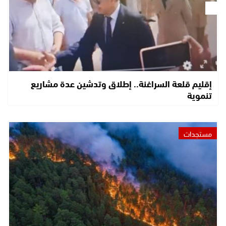
إقليم قلعة السراغنة.. إطلاق وتدشين عدة مشاريع
تنموية
مستجدات