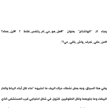
وجاء الــ “الهاشتاج” بعنوان “#هل_هو_حي_ام_يتنفس_فقط ؟ #اين_عماد؟
#من_حقي_نعرف_واش_باقي_حي؟”.
وفي هذا السياق، وجه بعض نشطاء حراك الريف ما اعتبروه “نداء لكل أبناء الرباط والدار
البيضاء وما جاورهما ولكل الحقوقيين، للنزول في شكل احتجاجي قرب المستشفى الذي