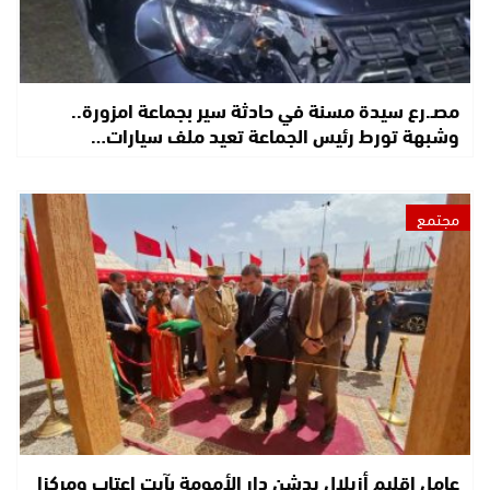
مصـ.رع سيدة مسنة في حادثة سير بجماعة امزورة..
وشبهة تورط رئيس الجماعة تعيد ملف سيارات…
مجتمع
عامل إقليم أزيلال يدشن دار الأمومة بآيت اعتاب ومركزا