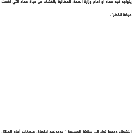
يتواجد فيه عماد أو أمام وزارة الصحة، للمطالبة بالكشف عن حياة عمَاد التي أضحت
عرضة للخطر” .
النشطاء وجهوا نداء إلى ساكنة الحسيمة ” يدعونهم لإلصاق ملصقات أمام المنازل