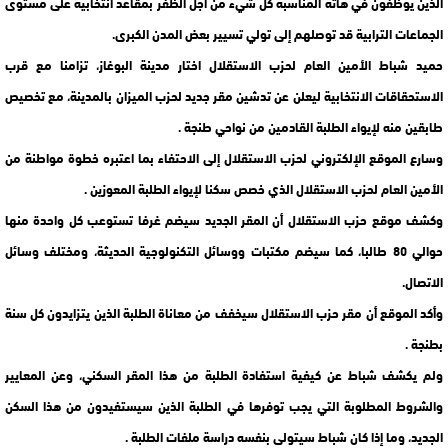
الذين يوظفون في هاته المناسبة كل شيء من أجل الظفر بمقاعد انتخابية على مستوى
الجماعات الترابية قد توصلهم إلى تولي تسيير بعض المدن الكبرى.
حميد شباط الأمين العام لحزب الاستقلال اختار مدينة البوغاز، تزامنا مع قرب
الاستحقاقات الانتخابية ليعلن عن تدشين مقر جديد لحزب الميزان بالمدينة، مع تخصيص
طابقين منه لإيواء الطلبة القادمين من نواحي طنجة .
وسارع الموقع الإلكتروني لحزب الاستقلال إلى الاحتفاء بما اعتبره خطوة مواطنة من
الأمين العام لحزب الاستقلال الذي خصص سكنا لإيواء الطلبة المعوزين .
وكشف موقع حزب الاستقلال أن المقر الجديد سيضم غرفا تستوعب كل واحدة منها
حوالي 80 طالبا، كما سيضم مكتبات ووسائل التكنولوجية الحديثة، ومختلف وسائل
الاتصال.
وأكد الموقع أن مقر حزب الاستقلال سيخفف من معاناة الطلبة الذين يتزايدون كل سنة
بطنجة .
ولم يكشف شباط عن كيفية استفادة الطلبة من هذا المقر السكني، وعن المعايير
والشروط المطلوبة التي يجب توفرها في الطلبة الذين سيستفيدون من هذا السكن
الجديد، وما إذا كان شباط سيتولى بنفسه دراسة ملفات الطلبة .