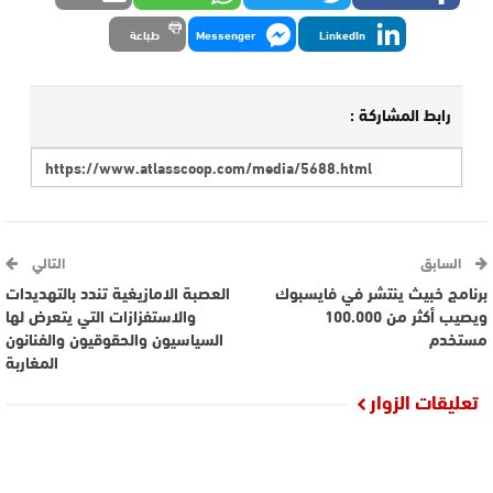
LinkedIn
Messenger
طباعة
رابط المشاركة :
السابق
التالي
برنامج خبيث ينتشر في فايسبوك
العصبة الامازيغية تندد بالتهديدات
ويصيب أكثر من 100.000
والاستفزازات التي يتعرض لها
مستخدم
السياسيون والحقوقيون والفنانون
المغاربة
تعليقات الزوار