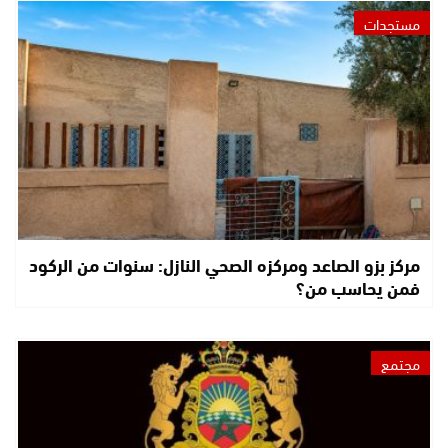
مستجدات
مركز بزو الصاعد ومركزه الصحي النازل: سنوات من الركود
فمن يحاسب من؟
مجتمع