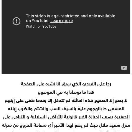
ردا على الفيديو الذي سبق لنا نشره على الصفحة
هذا ما توصلنا به في الموضوع
لا يصح إلا الصحيح هذه العائلة لم تتدخل إلا بعدما طغی علی إبنهم
المسمی ط بالهجوم عليه بالسيف السب والشتم والضرب إبنته
الصغيرة بسبب الحيازة الغير قانونية للأراضي السلالية و الترامي علی
منزل سعيد فلال حيث لم يضع لهذا الأخير أي مساحة للخروج من منزله