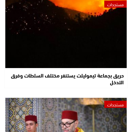
مستجدات
حريق بجماعة تيموليلت يستنفر مختلف السلطات وفرق
التدخل
مستجدات