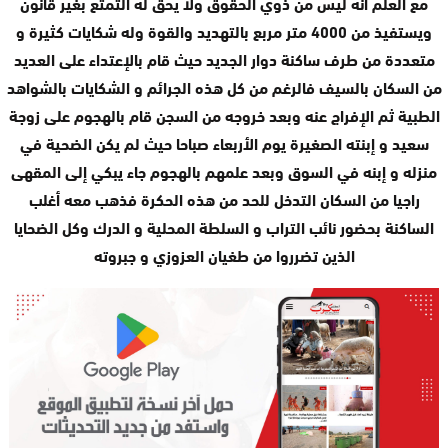
مع العلم أنه ليس من ذوي الحقوق ولا يحق له التمتع بغير قانون
ويستفيذ من 4000 متر مربع بالتهديد والقوة وله شكايات كثيرة و
متعددة من طرف ساكنة دوار الجديد حيث قام بالإعتداء على العديد
من السكان بالسيف فالرغم من كل هذه الجرائم و الشكايات بالشواهد
الطبية ثم الإفراج عنه وبعد خروجه من السجن قام بالهجوم على زوجة
سعيد و إبنته الصغيرة يوم الأربعاء صباحا حيث لم يكن الضحية في
منزله و إبنه في السوق وبعد علمهم بالهجوم جاء يبكي إلى المقهى
راجيا من السكان التدخل للحد من هذه الحکرة فذهب معه أغلب
الساكنة بحضور نائب التراب و السلطة المحلية و الدرك وكل الضحايا
الذين تضرروا من طغيان العزوزي و جبروته