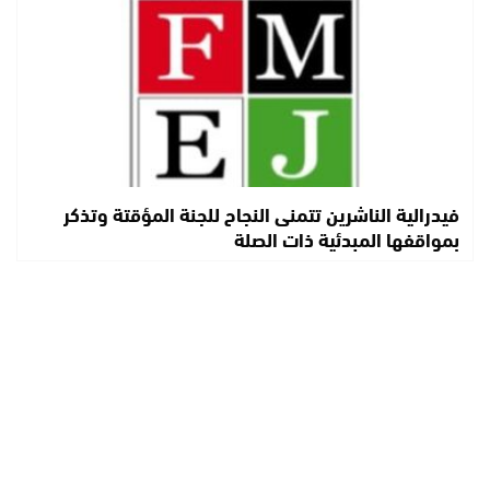
فيدرالية الناشرين تتمنى النجاح للجنة المؤقتة وتذكر
بمواقفها المبدئية ذات الصلة