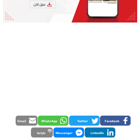
Email
WhatsApp
Twitter
Facebook
LinkedIn
Messenger
طباعة