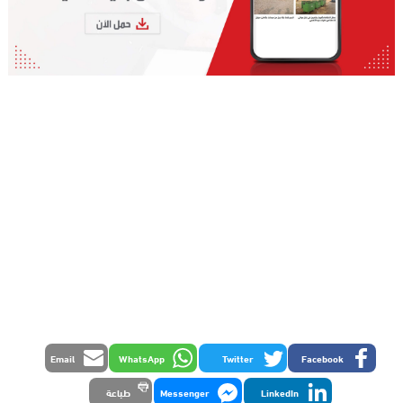
Email
WhatsApp
Twitter
Facebook
LinkedIn
Messenger
طباعة