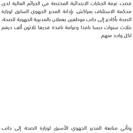
قضت غرفة الجنایات الابتدائیة المختصة في الجرائم المالیة لدى
محكمة الاستئناف بمراكش، بإدانة المدیر الجھوي السابق لوزارة
الصحة بأكادیر إلى جانب موظفین یعملان بالمدیریة الجھویة للصحة،
بثلاث سنوات حبسا نافذا وغرامة نافذة قدرھا ثلاثون ألف درھم
لكل واحد منھم.
وتأتي متابعة المدیر الجھوي الأسبق لوزارة الصحة إلى جانب