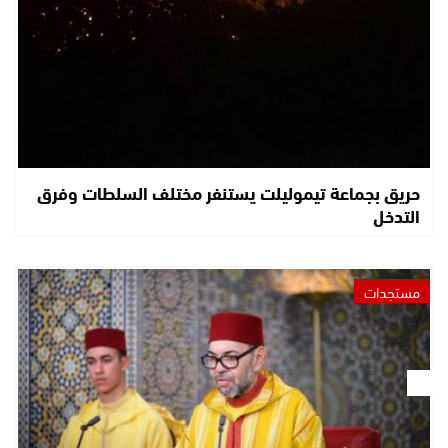
حريق بجماعة تيموليلت يستنفر مختلف السلطات وفرق
التدخل
مستجدات