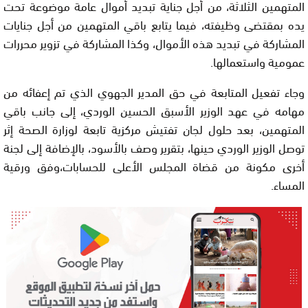
المتھمین الثلاثة، من أجل جنایة تبدید أموال عامة موضوعة تحت
یده بمقتضى وظیفته، فیما یتابع باقي المتھمین من أجل جنایات
المشاركة في تبديد هذه الأموال، وكذا المشاركة في تزویر محررات
عمومیة واستعمالھا.
وجاء تفعیل المتابعة في حق المدیر الجھوي الذي تم إعفائه من
مھامه في عھد الوزیر الأسبق الحسین الوردي، إلى جانب باقي
المتھمین، بعد حلول لجان تفتیش مركزیة تابعة لوزارة الصحة إثر
توصل الوزیر الوردي حینھا، بتقریر وصف بالأسود، بالإضافة إلى لجنة
أخرى مكونة من قضاة المجلس الأعلى للحسابات،وفق ورقية
المساء.