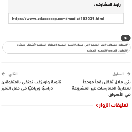
رابط المشاركة :
#قنطرة_مسكاون #فم_الجمعة #بني_حسان #البنية_التحتية #معاناة_الساكنة #أشغال_متعثرة
#الطرق_القروية #التنمية_المحلية
السابق
التالي
بني ملال تُفعّل رقماً موحداً
ثانوية واويزغت تحتفي بالمتفوقين
لمحاربة الممارسات غير المشروعة
دراسيًا ورياضيًا في حفل التميز
في الأسواق
تعليقات الزوار