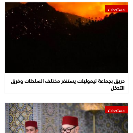
مستجدات
حريق بجماعة تيموليلت يستنفر مختلف السلطات وفرق
التدخل
مستجدات