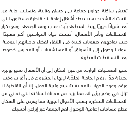
تعيش ساكنة دواوير جماعة بني حسان وتابية، وتسليت حالة من
الاستياء الشديد بسبب بطء أشغال إعادة بناء قنطرة مسكاون، التي
تُعد شريانًا حيويًا يربط المنطقة بأيت عتاب وفم الجمعة. ومع تكرار
الانقطاعات وتأخر الأشغال، أصبحت حياة المواطنين أكثر تعقيدًا،
حيث يواجهون صعوبات كبيرة في التنقل لقضاء حاجياتهم اليومية،
سواء للوصول إلى الأسواق أو المستشفيات أو المدارس خصوصا
بعد التساقطات المطرية.
تشير المعطيات الواردة من عين المكان إلى أن الأشغال تسير بوتيرة
بطيئة جدًا، رغم الحاجة الملحّة لإنهاء المشروع في أقرب وقت.
ورغم وعود الجهات المعنية بتسريع وتيرة العمل، إلا أن القنطرة لا
تزال في وضع يرثى له، مما يزيد من معاناة الساكنة التي تعاني من
الانقطاعات المتكررة بسبب الأحوال الجوية مما يفرض على السكان
قطع مسافات إضافية للوصول لفم الجمعة عبر إبراغن أمشبك .