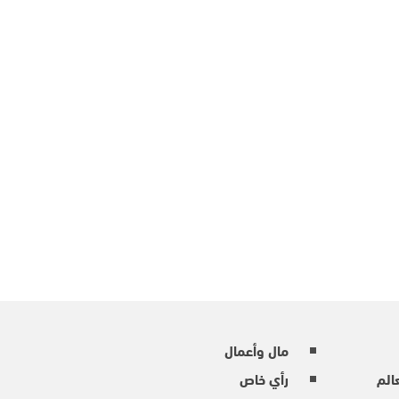
مال وأعمال
عالم
رأي خاص