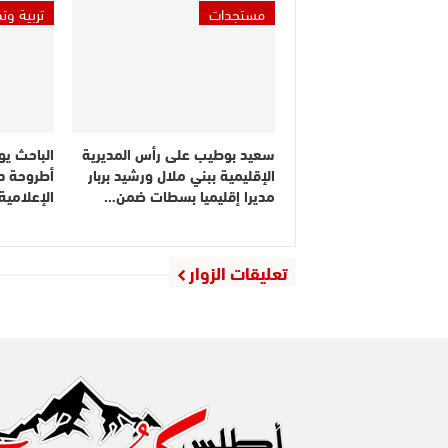
مستجدات
تربية وت
سعيد بوطيب على رأس المديرية
الباحث يو
الإقليمية ببني ملال ورشيد بربار
أطروحة دك
مديرا إقليميا بسطات ضمن…
الإعلامي
تعليقات الزوار