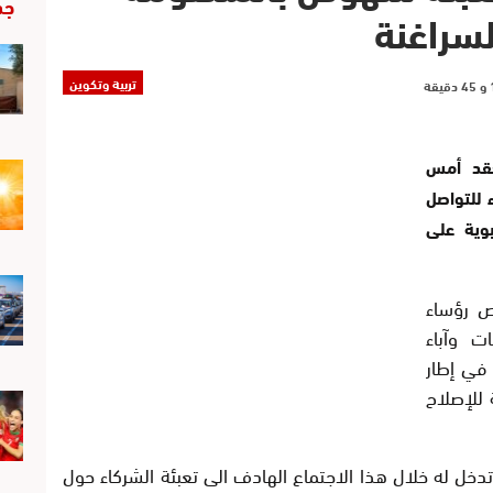
جد
لسراغنة
تربية وتكوين
201/ ومع/ انعقد أمس
 للتواصل
بوية على
ص رؤساء
ت وآباء
 في إطار
 للإصلاح
خل له خلال هذا الاجتماع الهادف الى تعبئة الشركاء حول