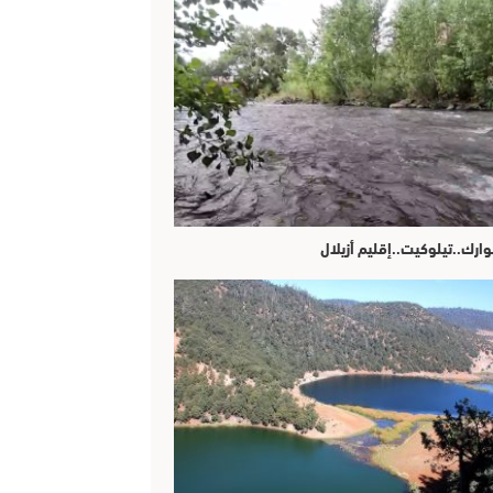
وارك..تيلوكيت..إقليم أزيلال