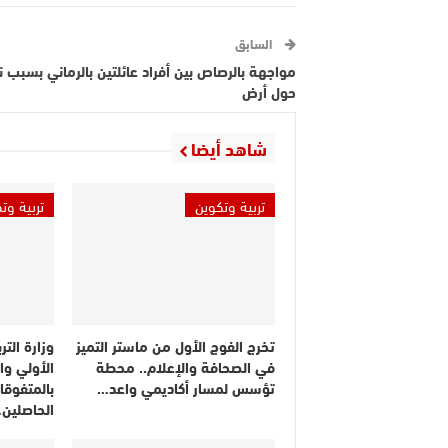
السابق
مواجهة بالرصاص بين أفراد عائلتين بالرماني بسبب نز
حول أرض
شاهد أيضا
تربية وتكوين
تربية وت
تخرج الفوج الأول من ماستر التميز
وزارة التر
في الصحافة والإعلام.. محطة
الأولي وا
تؤسس لمسار أكاديمي واعد…
بالمتفوقا
الحاصلين