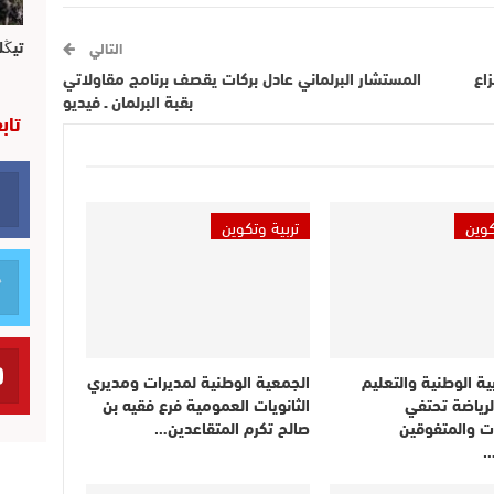
تيڭل
التالي
اع
المستشار البرلماني عادل بركات يقصف برنامج مقاولاتي
بقبة البرلمان ـ فيديو
تاب
كوين
تربية وتكوين
بية الوطنية والتعليم
الجمعية الوطنية لمديرات ومديري
لرياضة تحتفي
الثانويات العمومية فرع فقيه بن
ت والمتفوقين
صالح تكرم المتقاعدين…
…