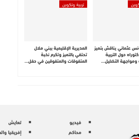
كوين
تربية وتكوين
نس عثماني يناقش بتميز
المديرية الإقليمية ببني ملال
توراه حول التربية
تحتفي بالتميز وتكرم نخبة
ة ومواجهة التضليل…
المتفوقات والمتفوقين في حفل…
فيديو
تعايش
محاكم
إفريقيا وال