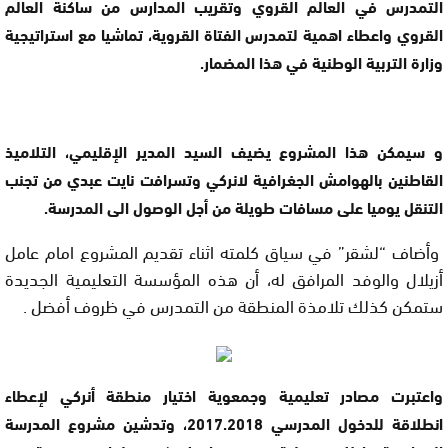
التمدرس في العالم القروي وتقريب المدارس من ساكنة العالم
القروي واعطاء اهمية لتمدرس الفتاة القروية، تماشيا مع استراتيجية
وزارة التربية الوطنية في هذا المضمار.
و سيمكن هذا المشروع يضيف السيد المدير الإقليمي، التلاميذ
القاطنين بالهوامش الجغرافية لانركي وتسرافت نايت عبدي من تجنب
التنقل يوميا على مسافات طويلة من أجل الوصول الى المدرسة.
وأضاف “لشقر” في سياق كلمته اثناء تقديم المشروع امام عامل
أزيلال والوفد المرافق له، أن هذه المؤسسة التعليمية الجديدة
ستمكن كذلك تلامذة المنطقة من التمدرس في ظروف أفضل .
واعتبرت مصادر تعليمية وجمعوية اختيار منطقة أنركي لإعطاء
انطلاقة للدخول المدرسي 2017.2018، وتدشين مشروع المدرسة