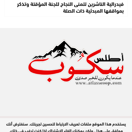
فيدرالية الناشرين تتمنى النجاح للجنة المؤقتة وتذكر
بمواقفها المبدئية ذات الصلة
يستخدم هذا الموقع ملفات تعريف الارتباط لتحسين تجربتك. سنفترض أنك
مدير النشر : عبد الله عزي / جميع الحقوق
محفوظة © 2026
موافق على هذا ، ولكن يمكنك إلغاء الاشتراك إذا كنت ترغب في ذلك.