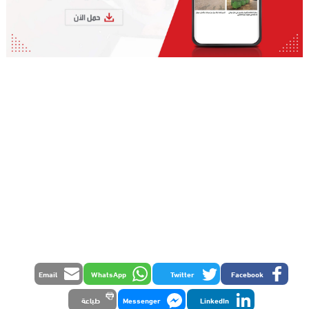
Email
WhatsApp
Twitter
Facebook
LinkedIn
Messenger
طباعة