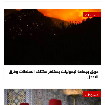
مستجدات
حريق بجماعة تيموليلت يستنفر مختلف السلطات وفرق
التدخل
مستجدات