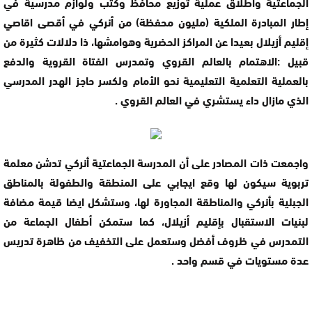
الجماعتية واطلاق عملية توزيع محافظ وكتب ولوازم مدرسية في
إطار المبادرة الملكية (مليون محفظة) من أنركي في أقصى اقاصي
إقليم أزيلال بعيدا عن المراكز الحضرية وهوامشها، ذا دلالات كثيرة من
قبيل :الاهتمام بالعالم القروي وتمدرس الفتاة القروية والدفع
بالعملية التعلمية التعليمية نحو الأمام ولكسر حاجز الهدر المدرسي
الذي مازال داء يستشري في العالم القروي .
واجمعت ذات المصادر على أن المدرسة الجماعتية أنركي تدشن معلمة
تربوية سيكون لها وقع ايجابي على المنطقة والطفولة بالمناطق
الجبلية بأنركي والمناطقة المجاورة لها، وستشكل ايضا قيمة مضافة
لبنيات الاستقبال بإقليم أزيلال، كما ستمكن أطفال الجماعة من
التمدرس في ظروف أفضل وستعمل على التخفيف من ظاهرة تدريس
عدة مستويات في قسم واحد .