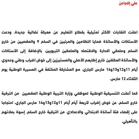
علي إقجاعن
اعلنت النقابات الأكثر تمثيلية بقطاع التعليم عن معركة نضالية جديدة، ودعت
الأستاذات والأساتذة ضحايا النظامين والمرتبين في السلم 9 والمقصيين من خارج
السلم وملحقي الادارة والاقتصاد والملحقين التربويين، بالإضافة إلى الأستاذات
والأساتذة المكلفين خارج إطارهم الأصلي والمستبرزين إلى خوض اضراب وطني وحدوي
أيام 11و12و13و14 مارس الجاري، مع المشاركة المكثفة في المسيرة الوطنية يوم
الثلاثاء 12 مارس.
كما أعلنت التنسيقية الوطنية لموظفي وزارة التربية الوطنية المقصيين من الترقية
خارج السلم، عن خوض إضراب لأربعة أيام أيام 11و12و13و14 مارس الجاري، احتجاجا
على إقصاء فئة أساتذة الابتدائي والاعدادي من الترقية خارج السلم، إسوة بملائهم
بالتأهيلي.