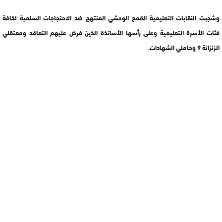
وشجبت النقابات التعليمية القمع الوحشي المنتهج ضد الاحتجاجات السلمية لكافة
فئات الأسرة التعليمية وعلى رأسها الأساتذة الذين فرض عليهم التعاقد ومعتقلي
الزنزانة 9 وحاملي الشهادات.