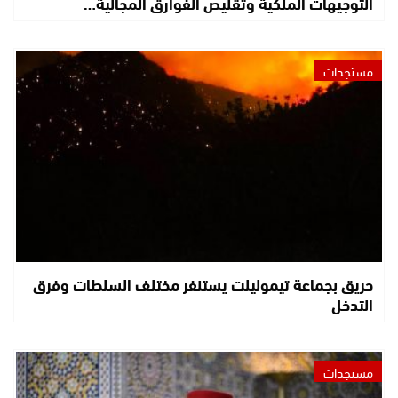
التوجيهات الملكية وتقليص الفوارق المجالية…
مستجدات
حريق بجماعة تيموليلت يستنفر مختلف السلطات وفرق
التدخل
مستجدات