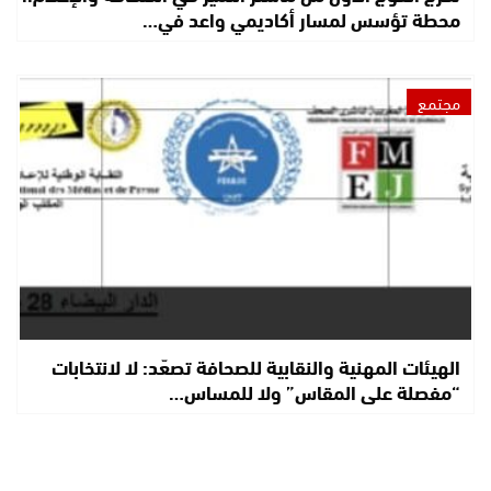
محطة تؤسس لمسار أكاديمي واعد في…
مجتمع
الهيئات المهنية والنقابية للصحافة تصعّد: لا لانتخابات
“مفصلة على المقاس” ولا للمساس…