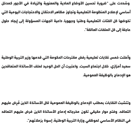
وشددت على “ضرورة تحسين الأوضاع المادية والمعنوية والزيادة في الأجور كمدخل
أساسي لإصلاح المنظومة التعليمية وتجاوز مظاهر الاحتقان والاحتجاجات اليومية التي
تخوضها كل الفئات التعليمية وطنيا وجهويا، داعية الجهات المسؤولة إلى إيجاد حلول
عاجلة إلى كل الملفات العالقة”.
وأعلنت خمس نقابات تعليمية رفض مقترحات الحكومة التي قدمها وزير التربية الوطنية
سعيد أمزازي، خلال اجتماع السبت، واعتبرت أن الحل الوحيد لملف الأساتذة المتعاقدين
هو الإدماج بالوظيفة العمومية.
وتتشبث النقابات بمطلب الإدماج بالوظيفة العمومية لكل الأساتذة الذين فُرِض عليهم
التعاقد، وفتح حوار حقيقي تكون مخرجاته إدماج الأساتذة الذين فرض عليهم التعاقد
في النظام الأساسي لموظفي وزارة التربية الوطنية، إسوة بزملائهم”.