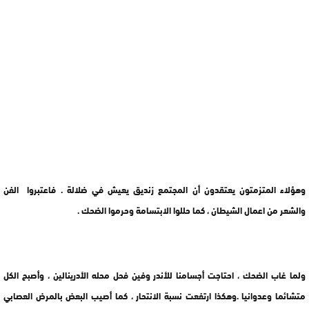
وهؤلاء المتزمتون يعتقدون أن المجتمع زنديق يعيش في ضلالة . فاعتبروا الفن
والشعر من اعمال الشيطان ، كما حللوا الابتسامة وحرموا الضحك .
ولما غاب الضحك ، احتاجت أجسامنا للأندر وفين فحل محله الأدرينالين ، وأصبح الكل
متشائما وعدوانيا .وهكذا ارتفعت نسبة الانتحار ، كما أصيب البعض بالمرض العصابي