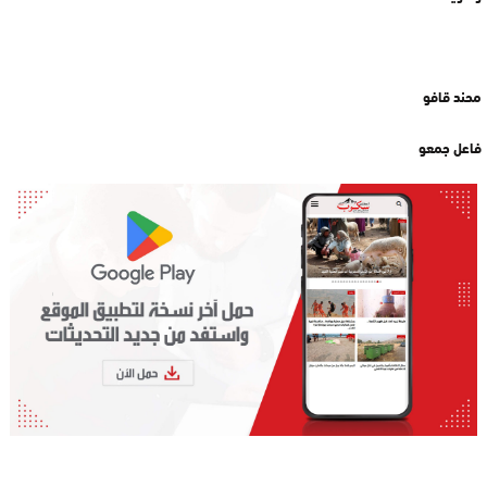
محند قافو
فاعل جمعو