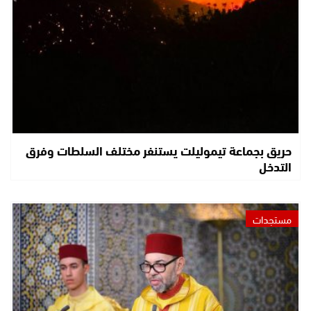
حريق بجماعة تيموليلت يستنفر مختلف السلطات وفرق
التدخل
مستجدات