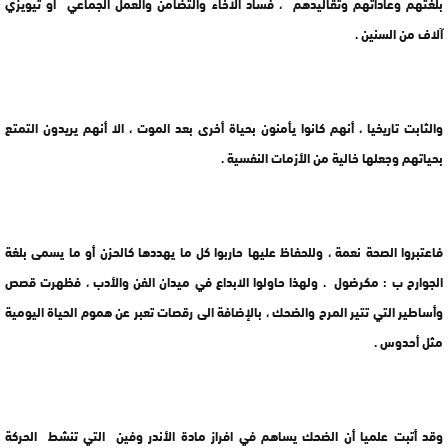
بلغتهم وعاداتهم وتقاليدهم ، فساد الاخاء والتضامن والعمل الجماعي أو تيويزي
آلاف من السنين .
والثابت تاريخيا ، أنهم كانوا يأمنون بحياة أخرى بعد الموت ، الا أنهم يريدون التمتع
بحياتهم وجعلها خالية من الأزمات النفسية .
فاعتبروا الصحة نعمة ، وللحفاظ عليها حاربوا كل ما يهددها كالحزن أو ما يسمى بلغة
الجوارح ب : مكرضول . ولهذا حاولوا الابداع في ميدان الفن والأدب ، فظهرت قصص
وأساطير التي تتير المرح والضحك ، بالإضافة الى رقصات تعبر عن هموم الحياة اليومية
مثل أحدوس .
وقد أتبت علميا أن الضحك يساهم في افراز مادة الأندر وفين التي تنشط الحركة