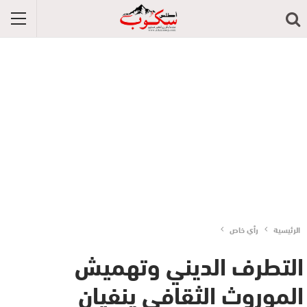
الرئيسية
رأي خاص
التطرف الديني وتهميش
الموروث الثقافي ينفيان