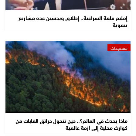
إقليم قلعة السراغنة.. إطلاق وتدشين عدة مشاريع
تنموية
مستجدات
ماذا يحدث في العالم؟.. حين تتحول حرائق الغابات من
كوارث محلية إلى أزمة عالمية