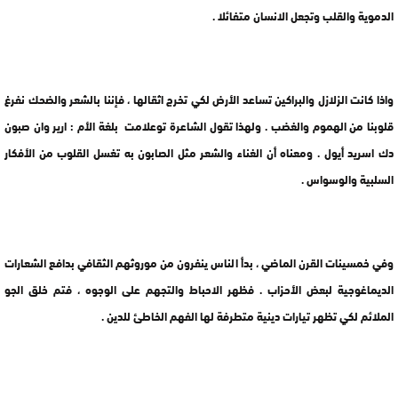
الدموية والقلب وتجعل الانسان متفائلا .
واذا كانت الزلازل والبراكين تساعد الأرض لكي تخرج اثقالها ، فإننا بالشعر والضحك نفرغ
قلوبنا من الهموم والغضب . ولهذا تقول الشاعرة توعلامت بلغة الأم : ارير وان صبون
دك اسريد أيول . ومعناه أن الغناء والشعر مثل الصابون به تغسل القلوب من الأفكار
السلبية والوسواس .
وفي خمسينات القرن الماضي ، بدأ الناس ينفرون من موروثهم الثقافي بدافع الشعارات
الديماغوجية لبعض الأحزاب . فظهر الاحباط والتجهم على الوجوه ، فتم خلق الجو
الملائم لكي تظهر تيارات دينية متطرفة لها الفهم الخاطئ للدين .