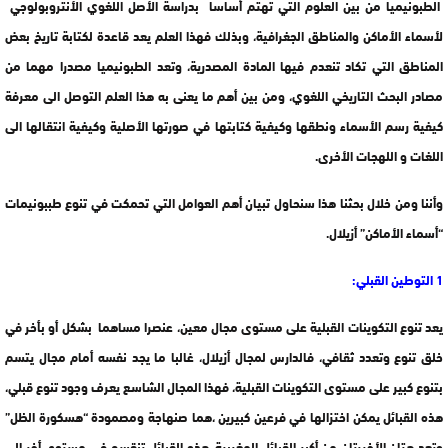
الطبونيميا من بين العلوم التي تهتم أساسا بدراسة الأصل اللغوي الأنتروبولوجي
لأسماء الأماكن والمناطق الجغرافية، وبذلك فهذا العلم يعد قاعدة لكتابة تاريخ بعض
المناطق التي تكاد تنعدم فيها المادة المصدرية، وتعد الطبونيميا مصدرا مهما من
مصادر البحث التاريخي اللغوي، ومن بين أهم ما يعنى به هذا العلم التوصل الى معرفة
كيفية رسم الأسماء ونطقها وكيفية كتابتها في صورتها الأصلية وكيفية انتقالها الى
اللغات و اللهجات الأخرى.
وأننا ومن خلال بحثنا هذا سنحاول تبيان أهم العوامل التي تحمكت في تنوع طببونيمات
“أسماء الأماكن” أزيلال.
1 التوطين القبلي:
يعد تنوع التكوينات القبلية على مستوى مجال معين، عنصرا مساهما بشكل أو بأخر في
خلق تنوع وتعدد ثقافي، فالدارس لمجال أزيلال، غالبا ما يجد نفسه أمام مجال يتسم
بتنوع كبير على مستوى التكوينات القبلية، فهذا المجال الشاسع يعرف وجود تنوع قبلي،
هذه القبائل يمكن اختزالها في فرعين كبيرين ،هما صنهاجة ومصمودة “هسكورة الظل”
وتعد هتان الأخيرتان من أكبر القبائل المغربية، هذه القبائل تنقسم في مستوى أخر إلى