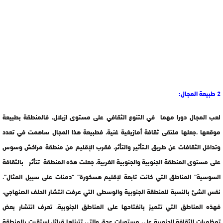
2 طبيعة المجال:
لعب المجال دورا مهما في التنوع الثقافي على مستوى ازيلال، فالمنطقة بطبيعة
موقعها ،جعلها ملتقى ثقافة أمازيغية غنية، فطبيعة هذا المجال ساهمت في تعدد
وتداخل الثقافات عن طريق الـتأثير والتأثر، فقرب الإقليم من منطقة مراكش وسوس
على مستوى المنطقة الجنوبية والجنوبية الغربية، جعلت هذه المنطقة تتأثر بالثقافة
السوسية” المناطق التي كانت تابعة لإقليم هسكورة” “دمنات على سبيل المثال”،
نفس الشئ بالنسبة للمنطقة الجنوبية والوسطى التي عرفت انتشار الحلف الصنهاجي،
فهذه المناطق التي تتميز بانفتاحها على المناطق الجنوبية، تعرف انتشار بعض
تمظهرات الثقافة الجنوبية على مستويات عدة، والتي تتبناها قبائل استقرت بالمنطقة