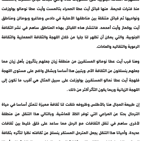
منذ فترات قديمة، منها قبائل أيت عطا الصحراء بتالمست وأيت عطا نومالو بواوزغت
ونواحيها ثم قبائل متنقلة بين مناطقها الأصلية في دادس وصاغرو وبومالن ومناطق
أيت بوكماز وأيت أمحمد، فانتشار هذه القبائل بهذه المناطق ساهم في نشر الثقافة
الجنوبية، والتي يمكن أن تظهر لنا جليا من خلال اللهجة والثقافة المعمارية والثقافة
الرعوية والتقاليد والعادات.
وهنا قرب أيت عطا نومالو المستقرين من منطقة زيان جعلهم يتأثرون بأهل زيان مما
جعلهم ينسلخون عن الثقافة الأم، ويتبين هذا أساسا وبشكل واضح على مستوى اللهجة
فلهجة أيت عطا نمالو المستقرين بواوزغت على سبيل المثال هي أقرب ما تكون إلى
اللهجة الزيانية وربما يكون الثأثر أكثر من ذلك .
إن طبيعة المجال هنا بالأطلس وظروفه خلقت لنا ثقافة مميزة تتمثل أساسا في حياة
الترحال بحثا عن المراعي التي توفر الكلآ للماشية، وبالتالي هذا التنقل من منطقة
لأخرى ساهم في تنقل الثقافات مع الرحل مما ساعد على خلق خليط بين ثقافات
عديدة، وأحيانا هذا التنقل يجعل المترحل المستقر ينسلخ عن ثقافته نظرا لتأثره بثقافة