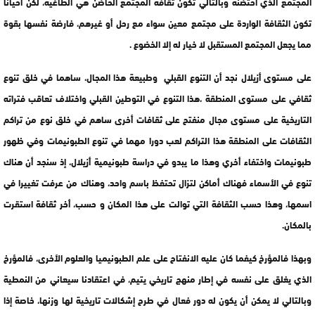
المجتمع الذي احتضنه وبالتالي تكون ثقافة المجتمع الحاضن هي الطاغية، لكن أحيانا
تكون الثقافة الواردة على مجتمع معين سواء مع رحل أو غيرهم، فارضة نفسها بقوة
مما يجعل المجتمع المستقبل لا خيار له إلا الخضوع .
على مستوى أزيلال نجد أن التنوع القبلي وطبيعة هذا المجال، ساهما في خلق تنوع
ثقافي على مستوى المنطقة ،هذا التنوع في التوطين القبلي واختلاف تعاقب فتراته
التاريخية على مستوى مجال منفتح على ثقافات أخرى ساهم في خلق نوع من تراكم
الثقافات على المنطقة هذا التراكم لعب دورا مهما في تنوع الطبونيمات وفي ظهور
طبونيمات واختفاء أخري وهذا ما يبدو في دراسة طبونيمية أزيلال، إذ سنجد أن هناك
تنوع في الأسماء فهناك أماكن لتزال تحتفظ باسم واحد، وهناك من عرفت تغييرا في
اسمها، وهذا حسب الثقافة التي توالت على هذا المكان و حسب، أخر ثقافة استقرت
بالمكان.
وبهذا فالمؤرخ كيفما كان عليه الانفتاح على علم الطبونيميا والعلوم الأخرى، فالمؤرخ
الذي يغلق على نفسه في إطار منهج تاريخي يتيم، في اعتقادنا سيعاني من النمطية
وبالتالي لا يمكن أن يكون له دور فعال في طرح إشكالات تاريخية لها وزنها، خاصة إذا