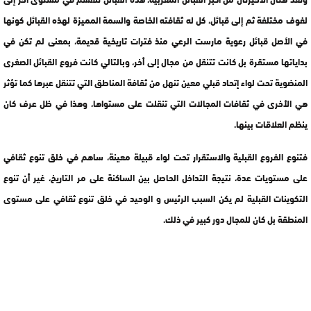
لفوف مختلفة ثم إلى قبائل، كل له ثقافته الخاصة والسمة المميزة لهذه القبائل كونها
في الأصل قبائل رعوية مارست الرعي منذ فترات تاريخية قديمة، بمعنى لم تكن في
بداياتها مستقرة بل كانت تتنقل من مجال إلى أخر، وبالتالي كانت فروع القبائل الصغرى
المنضوية تحت لواء إتحاد قبلي معين تنهل من ثقافة المناطق التي تتنقل عبرها كما تؤثر
هي الأخرى في ثقافات المجالات التي تنقلت على مستواها، وهذا في ظل عرف كان
ينظم العلاقات بينها.
فتنوع الفروع القبلية والاستقرار تحت لواء قبيلة معينة، ساهم في خلق تنوع ثقافي
على مستويات عدة، نتيجة التداخل الحاصل بين الساكنة على مر التاريخ، غير أن تنوع
التكوينات القبلية لم يكن السبب الرئيس و الوحيد في خلق تنوع ثقافي على مستوى
المنطقة بل كان للمجال دور كبير في ذلك.