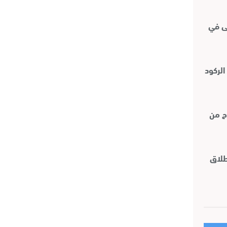
ى في
الركود
ح من
 انطلاق