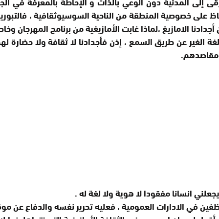
قى إلى المدنية دون الوعي بالذات و الإحاطة بالمعرفة في الج
على خصوصية المنطقة من الناحية السوسيوثقافية ، فالتبوريدة أ
ادنا الامازيغ ،لماذا غابت الأمازيغية من برنامج المهرجان وخاص
 لغة الغير عن طريق السمع ، إذن فأجدادنا لا ثقافة ولا حضارة 
ومقاصدهم.
يجعلني انسانا مفقودا لا هوية ولا لغة له .
ين في الادارات العمومية ، فعليه تحرير نفسه والدفاع عن مو
قول لهم ان احيدوس في الثقافة الأمازيغية التي تتجاهلونها له ع