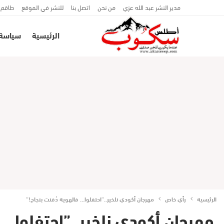
مدير النشر عبد الله عزي
من نحن
اتصل بنا
للنشر في الموقع
طاقم 
الرئيسية
سياسة
الرئيسية
رأي خاص
مهرجان أكودي نلخير..”احتفلوا… فالهوية دُفنت بنجاح!”
مهرجان أكودي نلخير..”احتفلوا… ف