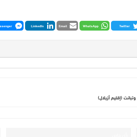
ssenger
LinkedIn
Email
WhatsApp
Twitter
رأي خاص