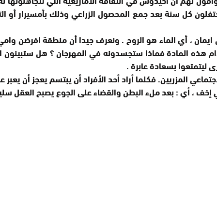
يحتفلون كل سنة بعد جمع المحصول الزراعي وذلك بأمسيرار أو ا
 ايمان ، أي الماء هو الروح . ونعرف جيدا أن منطقة افرضن وامي 
عدام هذه المادة فماذا ستجسدونه في المهرجان ؟ هل ستبينون ا
ى ليتمتعوا بسعادة عابرة .
جتماعي المزريين. فكلما أراد أحد الأفراد أن يبتسم يعجز أن يعب
يني إخف ، أي : بعد ملء البطن والقضاء على الجوع يصبح العقل سلي