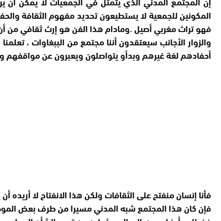
إن المجتمع المدني الذي يتمثل في الجمعيات لا يمكن أن ير
المكونين للجمعية لا يستطيعون تحديد مفهوم الثقافة والحفاظ 
فهو تراث مغربي أصيل .ومادام هذا الفن هو إرث ثقافي من أن أجد
والزوار الأجانب سيعتقدون أننا مجتمع من الببغاوات ، تعلمنا
أحفادهم لغة غيرهم وبدأو يتواصلون ويعبرون عن مواقفهم 
فأنا إنسان منفتح على الثقافات ولكن هذا الانفتاح لا أريده أن 
فإن كان هذا المجتمع شبه المدني مسيرا من طرف بعض الموظف
فخطابي أيضا موجه الى المسؤولين عن تدبير الشأن المحلي ، وأ