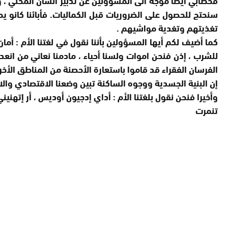
سنحتج للحصول على الضروريات قبل الكماليات. فأبائنا كانو 
تغذيتهم وتغدية مواشيهم .
كما أضيف لكم أيها المسؤولين بأننا نقول في لغتنا الأم : أمان
للشرب ، إذن فنحن اموات ولسنا أحياء ، مادمنا نعاني من ان
الفرسان الفقراء قد قاموا باستعارة الأحصنة من المناطق الأخر
إن البنية الجسدية ووجوه الساكنة تبين وضعنا الاقتصادي والا
وأخيرا فنحن نقول بلغتنا الأم : أداي إدجيون أوديس ، أر إتهن
تنمرت