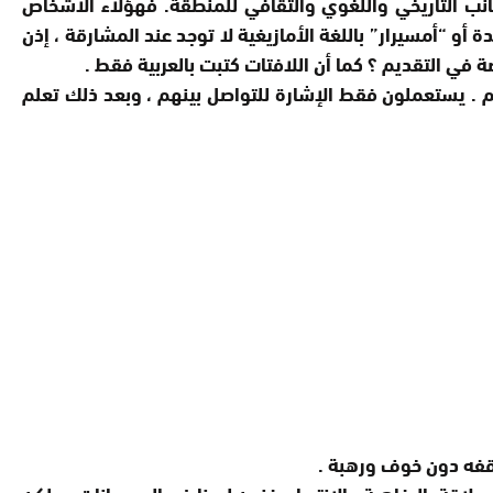
انب التاريخي واللغوي والثقافي للمنطقة. فهؤلاء الأشخاص
و “أمسيرار” باللغة الأمازيغية لا توجد عند المشارقة ، إذن
ة في التقديم ؟ كما أن اللافتات كتبت بالعربية فقط .
لهم . يستعملون فقط الإشارة للتواصل بينهم ، وبعد ذلك تعلم
قفه دون خوف ورهبة .
لاقة بالرفاهية والانتصار. فنحن لسنا ضد المهرجانات ، ولكن