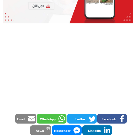
Email
WhatsApp
Twitter
Facebook
LinkedIn
Messenger
طباعة