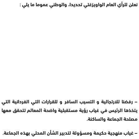
نعلن للرأي العام الواويزغتي تحديدا، والوطني عموما ما يلي :
– رفضنا للارتجالية و التسيب السافر و للقرارات التي الفردانية التي
يتخذها الرئيس في غياب رؤية مستقبلية واضحة المعالم تتحقق معها
مصلحة الجماعة والساكنة.
– غياب منهجية حكيمة ومسؤولة لتدبير الشأن المحلي بهذه الجماعة.