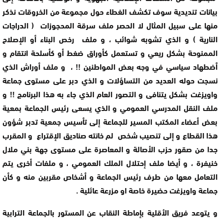
بيانات تنديدية سوف تكشف الغطاء حول مجموعة من الخروقات نذكر
منها على سبيل المثال لا الحصر ملف سرقة المحجوزات ( الدراجات
النارية ) و الذي تشوبه شوائب ، و ملف رخص البناء أو الإصلاح
الممنوحة بشكل ريعي و تستعمل كأوراق ضغط أو كأسلحة انتقام و
ٱضطهاد سياسي في وجه بعض المواطنين !! ، و ملف أوراش الذي
نسجت حوله العديد من التساؤلات و الذي دبر على مستوى جماعة
واويزغت بشكل يتنافى و التصور العام الذي جاء به هذا البرنامج !! و
ملف النقل المدرسي العمومي و الذي يسعى رئيس الجماعة بمعية
بعض أعضاء المكتب المسير للجماعة إلى تأسيس جمعية تدبر شؤون
هذا القطاع و إلى تنصيب شخص لم خانته صناديق الإقتراع و المقرب
جدا من صقور حزب الأصالة و المعاصرة على مستوى جهة بني ملال
خنيفرة ، و أيضا ملف إحتلال الملك العمومي ، و ملفات أخرى يتم
التعامل معها من طرف رئيس الجماعة و أشخاص مقربين منه و كأن
جماعة واويزغت حضيرة خاصة او مزرعة عائلية .
و يتوعد فريق الأقلية بإماطة النقاب عن المستور بالجماعة الترابية