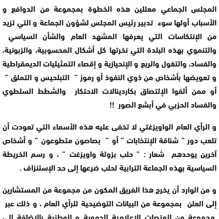
المجلس الجماعي معللين هذه الخطوة بمجموعة من الدوافع و
الأسباب أولها سوء تدبير رئيس المجلس لشؤون الجماعة و التي تزيد
من الإنتكاسات التي يعرفها المشهد العام والشأن السياسي
والتنموي بهذه البلدة التي نخرتها كل أشكال المحسوبية، والزبونية،
والفساد، والتغول والريع و الإنحيازية و إقصاء التمثيليات الديمقراطية
و تعويضها بأشخاص من ذوي النفوذ أو رموز ” التبلحيس و التملق ”
أو ممن ألفوا الإلتصاق بكاردينالات الاحتكار والشطط السلطوي
والفساد الحزبي في أبشع الصور !!
و الرأي العام الواويزغتي لا تخفى عليه هذه الأسماء التي تعودت أن
تلعب دور ” شناقة الإنتخابات ” أو ” بصاصون متطوعون ” و أشخاص
آخرين يوحدهم شعار : ” حلب بزولة واويزغت ” ، و رسم الخريطة
السياسية بهذه الجماعة الترابية لحلب ضرعها إلى حد الإستنزاف .
و من الوارد أن يخرج هذا الفريق المكون من مجموعة من المستشارين
إلى العلن بمجموعة من البيانات التوضيحية للرأي العام ، و ذلك عبر
مجموعة من المنصات الإعلامية الجهوية و الوطنية بالاضافة إلى