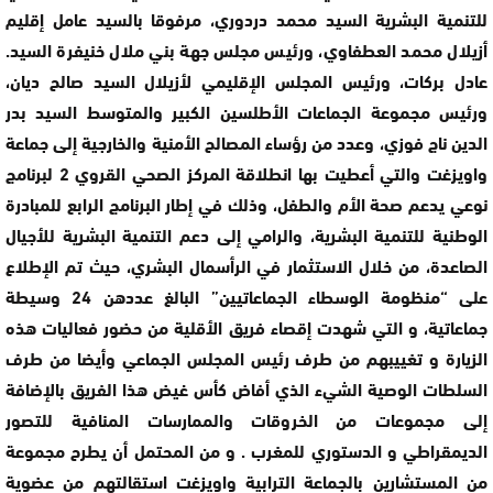
للتنمية البشرية السيد محمد دردوري، مرفوقا بالسيد عامل إقليم
أزيلال محمد العطفاوي، ورئيس مجلس جهة بني ملال خنيفرة السيد.
عادل بركات، ورئيس المجلس الإقليمي لأزيلال السيد صالح ديان،
ورئيس مجموعة الجماعات الأطلسين الكبير والمتوسط السيد بدر
الدين ناج فوزي، وعدد من رؤساء المصالح الأمنية والخارجية إلى جماعة
واويزغت والتي أعطيت بها انطلاقة المركز الصحي القروي 2 لبرنامج
نوعي يدعم صحة الأم والطفل، وذلك في إطار البرنامج الرابع للمبادرة
الوطنية للتنمية البشرية، والرامي إلى دعم التنمية البشرية للأجيال
الصاعدة، من خلال الاستثمار في الرأسمال البشري، حيث تم الإطلاع
على “منظومة الوسطاء الجماعاتيين” البالغ عددهن 24 وسيطة
جماعاتية، و التي شهدت إقصاء فريق الأقلية من حضور فعاليات هذه
الزيارة و تغييبهم من طرف رئيس المجلس الجماعي وأيضا من طرف
السلطات الوصية الشيء الذي أفاض كأس غيض هذا الفريق بالإضافة
إلى مجموعات من الخروقات والممارسات المنافية للتصور
الديمقراطي و الدستوري للمغرب . و من المحتمل أن يطرح مجموعة
من المستشارين بالجماعة الترابية واويزغت استقالتهم من عضوية