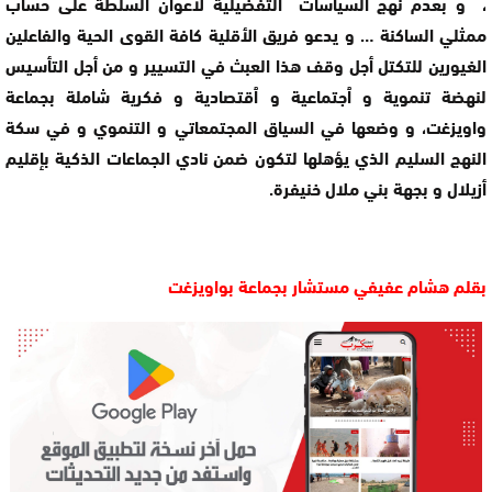
، و بعدم نهج السياسات التفضيلية لأعوان السلطة على حساب
ممثلي الساكنة … و يدعو فريق الأقلية كافة القوى الحية والفاعلين
الغيورين للتكتل أجل وقف هذا العبث في التسيير و من أجل التأسيس
لنهضة تنموية و ٱجتماعية و ٱقتصادية و فكرية شاملة بجماعة
واويزغت، و وضعها في السياق المجتمعاتي و التنموي و في سكة
النهج السليم الذي يؤهلها لتكون ضمن نادي الجماعات الذكية بإقليم
أزيلال و بجهة بني ملال خنيفرة.
بقلم هشام عفيفي مستشار بجماعة بواويزغت