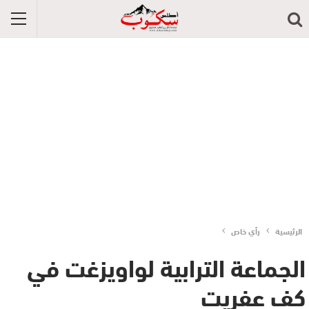
الرئيسية
رأي خاص
الجماعة الترابية لواويزغت في
كف عفريت‎‎