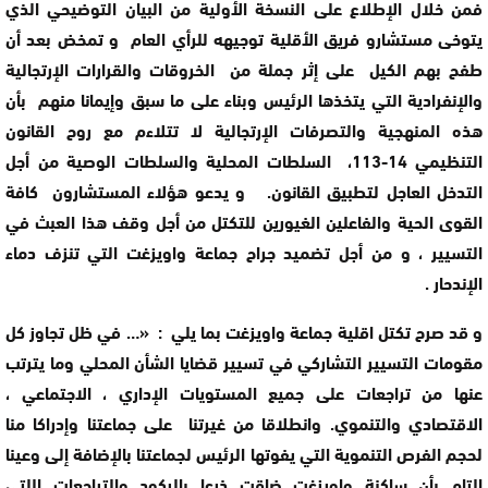
فمن خلال الإطلاع على النسخة الأولية من البيان التوضيحي الذي
يتوخى مستشارو فريق الأقلية توجيهه للرأي العام و تمخض بعد أن
طفح بهم الكيل على إثر جملة من الخروقات والقرارات الإرتجالية
والإنفرادية التي يتخذها الرئيس وبناء على ما سبق وإيمانا منهم بأن
هذه المنهجية والتصرفات الإرتجالية لا تتلاءم مع روح القانون
التنظيمي 14-113، السلطات المحلية والسلطات الوصية من أجل
التدخل العاجل لتطبيق القانون. و يدعو هؤلاء المستشارون كافة
القوى الحية والفاعلين الغيورين للتكتل من أجل وقف هذا العبث في
التسيير ، و من أجل تضميد جراح جماعة واويزغت التي تنزف دماء
الإندحار .
و قد صرح تكتل اقلية جماعة واويزغت بما يلي : «… في ظل تجاوز كل
مقومات التسيير التشاركي في تسيير قضايا الشأن المحلي وما يترتب
عنها من تراجعات على جميع المستويات الإداري ، الاجتماعي ،
الاقتصادي والتنموي. وانطلاقا من غيرتنا على جماعتنا وإدراكا منا
لحجم الفرص التنموية التي يفوتها الرئيس لجماعتنا بالإضافة إلى وعينا
التام بأن ساكنة واويزغت ضاقت ذرعا بالركود والتراجعات اللتي