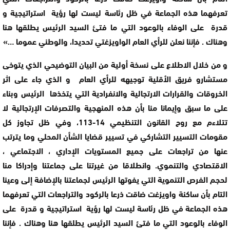
تعرفهما هذه الجماعة في ظل رئاسة ليست لها رؤية استراتيجية و
قدرة على الوفاء بالوعود التي ما فتئ السيد الرئيس يطلقها هنا
وهناك . فإننا نعلن للرأي العام الواويزغتي تحديدا، والوطني عموما …»
و من خلال الاطلاع على نسخة أولية من البيان التوضيحي الذي يتوخى
مستشارو فريق الأقلية توجيهه للرأي العام و الذي جاء على اثر
الخروقات والقرارات الارتجالية والانفرادية التي يتخذها الرئيس وبناء
على ما سبق وإيمانا منا بأن هذه المنهجية والتصرفات الإرتجالية لا
تتلاءم مع روح القانون التنظيمي 14-113، وفي ظل تجاوز كل
مقومات التسيير التشاركي في تسيير قضايا الشأن المحلي وما يترتب
عنها من تراجعات على جميع المستويات الإداري ، الاجتماعي ،
الاقتصادي والتنموي. وانطلاقا من غيرتنا على جماعتنا وإدراكا منا
لحجم الفرص التنموية التي يفوتها الرئيس لجماعتنا بالإضافة إلى وعينا
التام بأن ساكنة واويزغت ضاقت ذرعا بالركود والتراجعات التي تعرفهما
هذه الجماعة في ظل رئاسة ليست لها رؤية استراتيجية و قدرة على
الوفاء بالوعود التي ما فتئ السيد الرئيس يطلقها هنا وهناك . فإننا