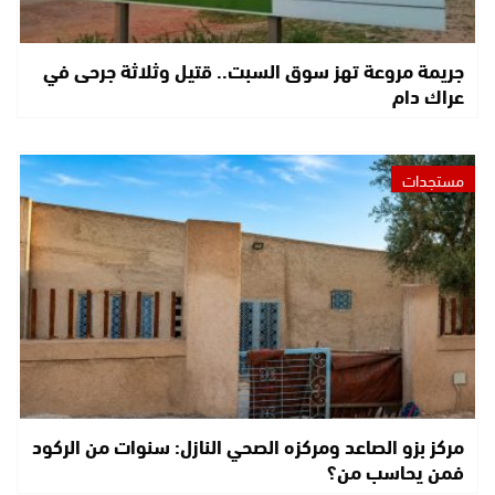
جريمة مروعة تهز سوق السبت.. قتيل وثلاثة جرحى في
عراك دام
مستجدات
مركز بزو الصاعد ومركزه الصحي النازل: سنوات من الركود
فمن يحاسب من؟