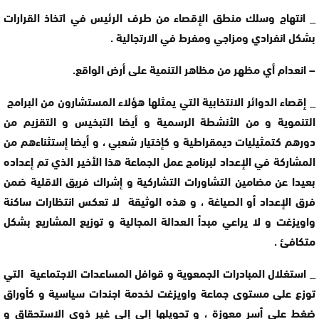
_ انتهاج وسلك منطق الإقصاء من طرف الرئيس في اتخاذ القرارات
بشكل انفرادي ومزاجي ومفرط في الارتجالية .
– انعدام أي مظهر من مظاهر التنمية على أرض الواقع.
_ إقصاء الدوائر الانتخابية التي يمثلها هؤلاء المستشارون من البرامج
التنموية و من الأنشطة الرسمية و أيضا التبخيس و التقزيم من
دورهم كتمثيليات ديمقراطية و كإختيار شعبي ، و أيضا إستثناءهم من
المشاركة في الإعداد لبرنامج عمل الجماعة هذا الأخير الذي تم إعداده
بعيدا عن مضامين التشاورات التشاركية و إشراك فريق الاقلية ضمن
فرق الإعداد أو الصياغة ، و هذه الوثيقة لا تعكس انتظارات ساكنة
واويزغت و لا يراعي مبدأ العدالة المجالية و توزيع المشاريع بشكل
متكافئ .
_ استغلال المبادرات الجمعوية و قوافل المساعدات الاجتماعية التي
توزع على مستوى جماعة واويزغت لخدمة اجندات سياسية و كأوراق
ضغط على أسر معوزة ، و تحويلها إلى إلى غير ذوي الاستحقاق و