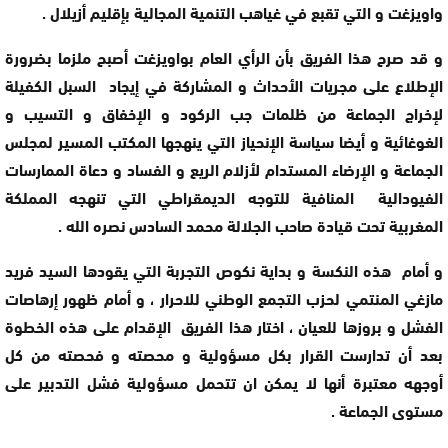
واويزغت و التي تقبع في غياهب التنمية المجالية بإقليم أزيلال .
و قد صرح هذا الفريق بأن الرأي العام بواويزغت أصبح ملزما بضرورة
الإطلاع على مجريات الأحداث و المشاركة في إيجاد السبل الكفيلة
لإخراج الجماعة من ظلمات جب الركود و الإخفاق و التسيب و
الغوغائية و أيضا سياسة الإنحياز التي ينهجها المكتب المسير لمجلس
الجماعة و الإرضاء المستدام لأزلام الريع و الفساد و دعاة الممارسات
الفيودالية المنافية للتوجه الديمقراطي التي تنهجه المملكة
المغربية تحت قيادة صاحب الجلالة محمد السادس نصره الله .
و أمام هذه النكسة و بداية نكوص التجربة التي يقودها السيد فريد
مازغي المنتمي لحزب التجمع الوطني للاحرار ، و أمام ظهور إرهاصات
الفشل و بروزها للعيان ، اختار هذا الفريق الإقدام على هذه الخطوة
بعد أن تدارست القرار بكل مسؤولية و محصته و فحصته من كل
أوجهه معتبرة أنها لا يمكن ان تتحمل مسؤولية فشل التدبير على
مستوى الجماعة .