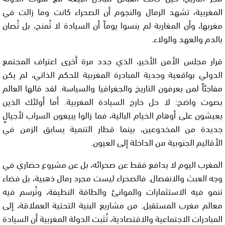
المغربية، تشهد الرمال والنجوم أن الصحراء كانت وما زالت في
مغربها، وأن المغاربة لم ينسوا يوماً أن السيادة لا تُمنح، بل تُصان
بالدم والعهد والولاء.
قرار مجلس الأمن الأخير، الذي جدد مرة أخرى اعتراف المجتمع
الدولي بواقعية وجدية المبادرة المغربية للحكم الذاتي، لم يكن
مفاجئاً لمن يعرفون التاريخ والجغرافيا والسياسة. لقد قالها العالم
بصوت واضح: لا حل خارج السيادة المغربية. أما أولئك الذين
يعيشون على أوهام الخيام البالية، فما زالوا يبيعون السراب لأجيالٍ
جديدة من المخدوعين، بينما قطار التنمية يسابق الزمن في
الأقاليم الجنوبية من الداخلة إلى العيون.
المغرب اليوم لا يدافع فقط عن صحرائه، بل عن مشروع حضاري في
وجه العبث والانفصال. فالصحراء ليست مجرد رمال ذهبية، بل فضاء
تنمو فيه الاستثمارات والموانئ والطاقة النظيفة، وتُرسم فيه
معالم مغرب المستقبل. من مشاريع البنية التحتية العملاقة، إلى
المبادرات الاجتماعية والاقتصادية، تُثبت الدولة المغربية أن السيادة