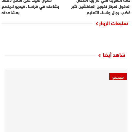
الدخول لمركز تكوين المفتشين تثير
بشاحنة في فرنسا ـ فيديو لاينصح
غضب رجال ونساء التعليم
بمشاهدته
تعليقات الزوار
شاهد أيضا
مجتمع