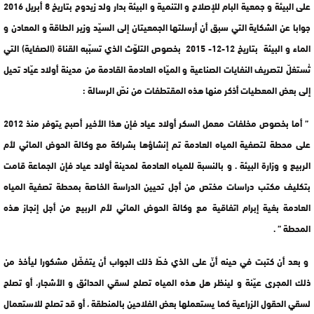
على البيئة و جمعية البام للإصلاح و التنمية و البيئة بدار ولد زيدوح بتاريخ 8 أبريل 2016
جوابا عن الشكاية التي سبق أن أرسلتها الجمعيتان إلى السيّد وزير الطاقة و المعادن و
الماء و البيئة بتاريخ 12-12- 2015 بخصوص التلوّث الذي تسبّبه القناة (الصفاية) التي
تُستغلّ لتصريف النفايات الصناعية و الميّاه العادمة القادمة من مدينة أولاد عيّاد تحيل
إلى بعض المعطيات أذكر منها هذه المقتطفات من نصّ الرسالة :
” أما بخصوص مخلفات معمل السكر أولاد عياد فإن هذا الأخير أصبح يتوفر منذ 2012
على محطة لتصفية المياه العادمة تم إنشاؤها بشراكة مع وكالة الحوض المائي لأم
الربيع و وزارة البيئة . و بالنسبة للمياه العادمة لمدينة أولاد عياد فإن الجماعة قامت
بتكليف مكتب دراسات مختص من أجل تحيين الدراسة الخاصة بمحطة تصفية المياه
العادمة بغية إبرام اتفاقية مع وكالة الحوض المائي لأم الربيع من أجل إنجاز هذه
المحطة ” .
و بعد أن كتبت في حينه أنّ على الذي خطّ ذلك الجواب أن يتفضّل مشكورا ليأخذ من
ذلك المجرى عيّنة و لينظر هل هذه المياه تصلح لسقي الحدائق و الأشجار، أو تصلح
لسقي الحقول الزراعية كما يستعملها بعض الفلاحين بالمنطقة ، أو قد تصلح للاستعمال