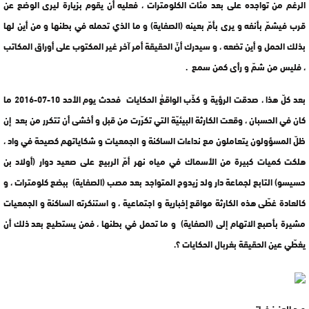
الرغم من تواجده على بعد مئات الكلومترات ، فعليه أن يقوم بزيارة ليرى الوضع عن
قرب فيشمّ بأنفه و يرى بأمّ بعينه (الصفاية) و ما الذي تحمله في بطنها و من أين لها
بذلك الحمل و أين تضعه ، و سيدرك أنّ الحقيقة أمر آخر غير المكتوب على أوراق المكاتب
، فليس من شمّ و رأى كمن سمع .
بعد كلّ هذا ، صدقت الرؤية و كذّب الواقعُ الحكايات فحدث يوم الأحد 10-07-2016 ما
كان في الحسبان ، وقعت الكارثة البيئيّة التي تكرّرت من قبل و أخشى أن تتكرر من بعد إن
ظلّ المسؤولون يتعاملون مع نداءات الساكنة و الجمعيات و شكاياتهم كصيحة في واد ،
هلكت كميات كبيرة من الأسماك في مياه نهر أمّ الربيع على صعيد دوار (أولاد بن
حسيسو) التابع لجماعة دار ولد زيدوح المتواجد بعد مصب (الصفاية) ببضع كلومترات ، و
كالعادة غطّى هذه الكارثة مواقع إخبارية و اجتماعية ، و استنكرته الساكنة و الجمعيات
مشيرة بأصبع الاتهام إلى (الصفاية) و ما تحمل في بطنها ، فمن يستطيع بعد ذلك أن
يغطّي عين الحقيقة بغربال الحكايات ؟.
عبد العزيز غياتي