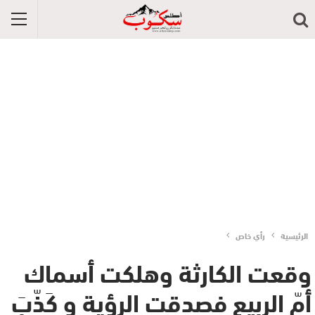
الرئيسية
رأي خاص
وقعت الكارثة وهلكت أسماك
أمّ الربيع فصدقت الرؤية و كَذّبَ