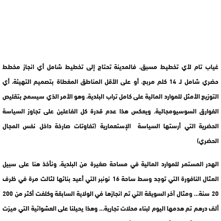
غياب تام لأي تخطيط مسبق، فالمدينة تحتاج إلى تخطيط شامل أي انجاز مخطط
حضري شامل لـ 14 كلم مربع، أو على الأقل المناطق المغطاة بتصميم التهيئة، أي
التوزيع الأمثل للموارد المالية على كامل تراب البلدية، وهو الأمر الذي سيسمح بتقليص
الفوارق السوسيومجالية. ويعكس هذا عدم قدرة كل الفاعلين على تجاوز السياسة
الحضرية التي أرستها السياسة الإستعمارية (تفاوتات صارخة داخل نفس المجال
الحضري)
الهدر المستمر للموارد المالية في مساحة صغيرة من البلدية، ونأخذ هنا على سبيل
المثال النافورة التي توجد وسط ساحة 16 نونبر التي أعيد بنائها لثالث مرة في ظرف
20 سنة… ومثال آخر السويقة التي تم انجازها في الولاية السابقة وكلفت أكثر من 200
ألف درهم تم هدمها اليوم لبناء محلات تجارية… وهذا يحيلنا على العشوائية التي ميزت