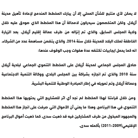
لا يمكن لأي متتبع للشأن المحلي إلا أن يبارك المخطط المندمج لإعادة تأهيل مدينة
أزيلال، ولكن المتخصصون سيدركون لامحالة أن هذا المخطط الذي صودق عليه خلال
ولاية المجلس السابق، والذي تم إنزاله من طرف عمالة إقليم أزيلال، بعد الزيارة
الخاطفة لملك البلاد للمدينة خلال سنة 2014. والذي يتضمن مساهمة عدد من الشركاء،
انه كما يحمل ايجابيات تكتنفه عدة هفوات وجب الوقوف عندها:
صادق المجلس الجماعي لمدينة أزيلال على المخطط التنموي الجماعي لبلدية أزيلال
سنة 2010 والذي تم انجازه بشراكة بين المجلس البلدي ووكالة التنمية الاجتماعية
وعمالة أزيلال وتم تمويله في إطار المبادرة الوطنية للتنمية البشرية.
ومن خلال قراءتنا لهذا المخطط لم نجد أي اثر للمشاريع التي يحتويها هذا المخطط
التنموي في هذا البرنامج، وهذا ما يعني أن الأموال التي صرفت على انجاز هذا المخطط
والمجهود المبذول من طرف المشاركين فيه قد ذهبت سدى، كما ذهبت أموال البرنامج
الإقليمي(2009-2011) بأكمله سدى.