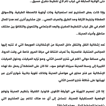
حتى الولاية السابقة في غياب تام لأي تخطيط حضري مسبق…
وإذا كانت بعض المشاريع تعد استعجالية وذات أولوية كالمحطة الطرقية، والأسواق
المغطاة وتبليط الأزقة ومد الطرق والصرف الصحي… فإن مشاريع أخرى تعد هدرا للمال
العام في ظل غياب التخطيط الحضري والبعد الاجتماعي والتنموي والتكافؤ بين مختلف
مناطق وأحياء المدينة…
تعد إشكالية النقل والتنقل داخل المدينة من الإشكاليات العويصة التي لا تنتبه إليها
المجالس المنتخبة، فالمدينة بدأ تعرف اختناقا في حركة المرور خاصة في وقت الدروة،
وفي مسافة حوالي 1كلم في شارع الحسن الثاني، ومع تزايد المركبات، ودخول المركبات
الكبيرة إلى وسط المدينة سيزداد الوضع سوء . لذا كان على المخطط أن يحمل حلا لهذه
الإشكالية عبر فتح محاور في هوامش المدينة وكذلك تقوية جاذبية شوارع أخرى عبر
تهيئتها على شاكلة شارع الحسن الثاني.
إذا كان تصميم التهيئة هي الوثيقة الأقوى قانونيا، الكفيلة بتنظيم المدينة وتوقع
الوضعية المستقبلية للمدينة. نتساءل إلى أي حد هناك تناغم بين المشاريع التي
يتضمنها المخطط الحالي وهذه الوثيقة؟