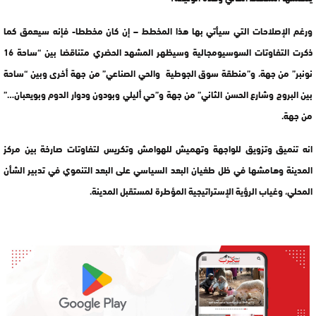
ورغم الإصلاحات التي سيأتي بها هذا المخطط – إن كان مخططا- فإنه سيعمق كما
ذكرت التفاوتات السوسيومجالية وسيظهر المشهد الحضري متناقضا بين “ساحة 16
نونبر” من جهة، و”منطقة سوق الجوطية والحي الصناعي” من جهة أخرى وبين “ساحة
بين البروج وشارع الحسن الثاني” من جهة و”حي أليلي وبودون ودوار الدوم وبويعبان…”
من جهة.
انه تنميق وتزويق للواجهة وتهميش للهوامش وتكريس لتفاوتات صارخة بين مركز
المدينة وهامشها في ظل طغيان البعد السياسي على البعد التنموي في تدبير الشأن
المحلي، وغياب الرؤية الإستراتيجية المؤطرة لمستقبل المدينة.