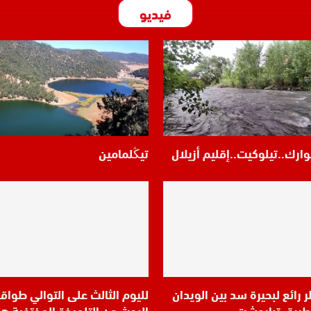
فيديو
وارك..تيلوكيت..إقليم أزيلال
تيڭلمامين
 رائع لبحيرة سد بين الويدان
لليوم الثالث على التوالي طواق
طريق تباروشت
البحث عن التلميذة المختفية هب