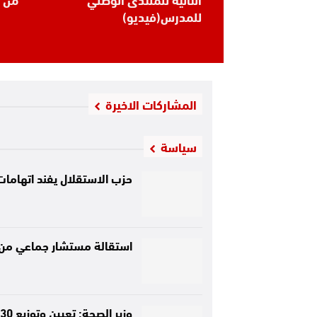
للمدرس(فيديو)
المشاركات الاخيرة
سياسة
حزب الاستقلال يفند اتها
استقالة مستشار جماعي من م
وزير الصحة: تعيين وتوزيع 530 طبيبا أخصائيا مباشرة بعد التخرج ابتداء من غشت المقبل